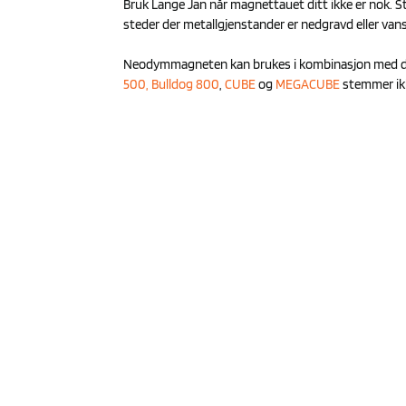
Bruk Lange Jan når magnettauet ditt ikke er nok. St
steder der metallgjenstander er nedgravd eller vansk
Neodymmagneten kan brukes i kombinasjon med de f
500,
Bulldog 800
,
CUBE
og
MEGACUBE
stemmer ikk