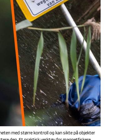
eten med større kontroll og kan sikte på objekter
ortere den. Et praktisk verktøy for magnetfiskere