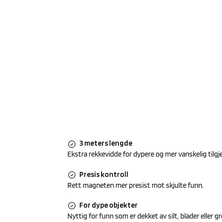
3 meters lengde
Ekstra rekkevidde for dypere og mer vanskelig tilgj
Presis kontroll
Rett magneten mer presist mot skjulte funn.
For dype objekter
Nyttig for funn som er dekket av silt, blader eller gr