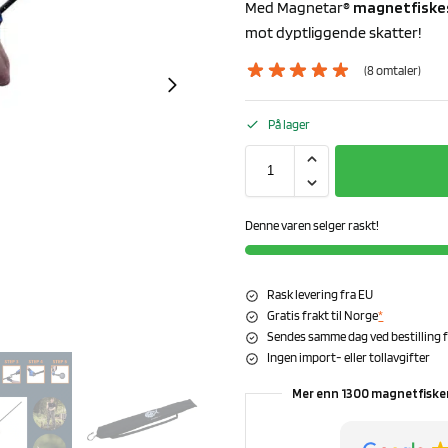
Med Magnetar®
magnetfiske
mot dyptliggende skatter!
(
8
omtaler)
På lager
Denne varen selger raskt!
Rask levering fra EU
Gratis frakt til Norge
*
Sendes samme dag ved bestilling fø
Ingen import- eller tollavgifter
Mer enn 1300 magnetfisker