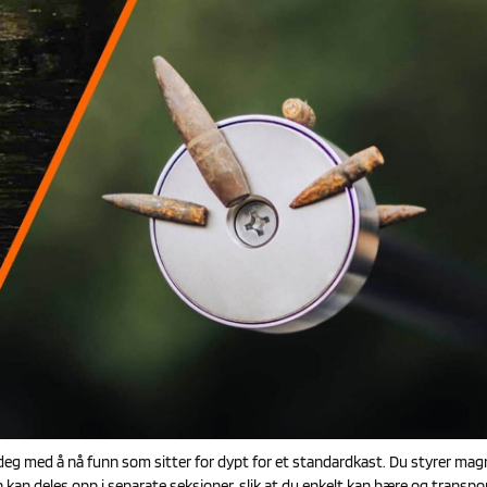
eg med å nå funn som sitter for dypt for et standardkast. Du styrer magn
gen kan deles opp i separate seksjoner, slik at du enkelt kan bære og transp