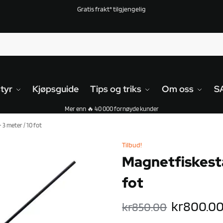
Gratis frakt* tilgjengelig
tyr
Kjøpsguide
Tips og triks
Om oss
S
Mer enn 🔥 40 000 fornøyde kunder
3 meter / 10 fot
Tilbud!
Magnetfiskesta
fot
kr
800.0
kr
850.00