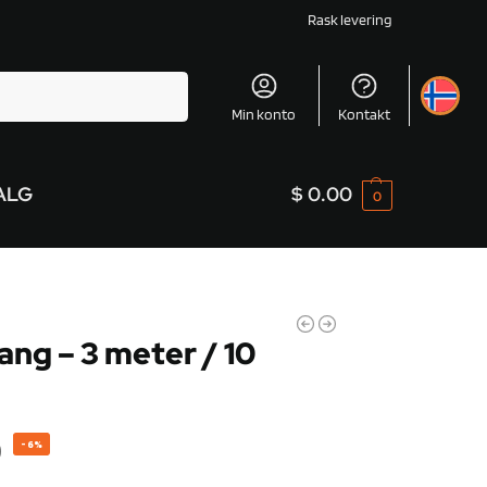
Rask levering
Søk
Min konto
Kontakt
ALG
$
0.00
0
ng – 3 meter / 10
0
-6%