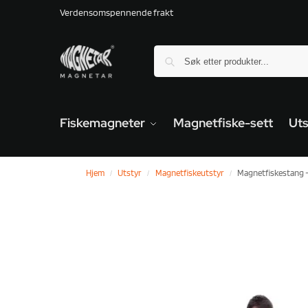
Verdensomspennende frakt
Fiskemagneter
Magnetfiske-sett
Uts
Hjem
Utstyr
Magnetfiskeutstyr
Magnetfiskestang – 
/
/
/