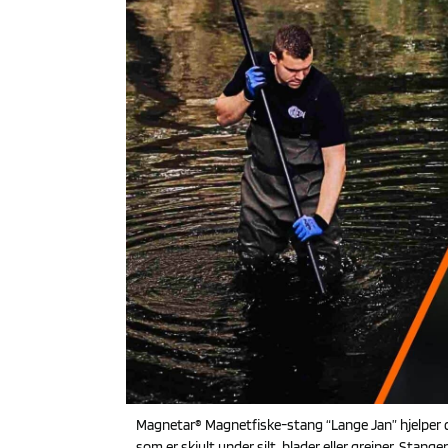
Magnetar® Magnetfiske-stang “Lange Jan” hjelper d
som er skjult under silt, blader eller greiner. Stan