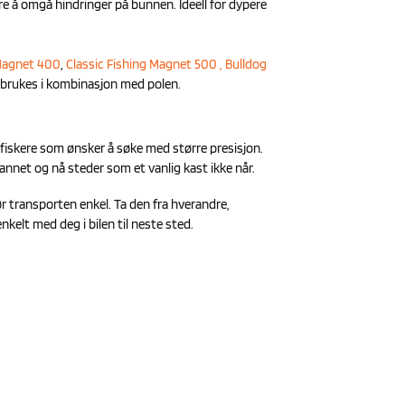
re å omgå hindringer på bunnen. Ideell for dypere
 Magnet 400
,
Classic Fishing Magnet 500
, Bulldog
brukes i kombinasjon med polen.
fiskere som ønsker å søke med større presisjon.
vannet og nå steder som et vanlig kast ikke når.
 transporten enkel. Ta den fra hverandre,
elt med deg i bilen til neste sted.