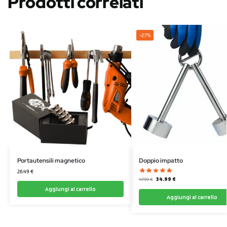
Prodotti correlati
-27%
Portautensili magnetico
Doppio impatto
26.49
€
34.99
€
47.99
€
Aggiungi al carrello
Aggiungi al carrello