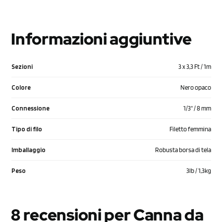
Informazioni aggiuntive
Sezioni
3 x 3,3 Ft / 1m
Colore
Nero opaco
Connessione
1/3'' / 8 mm
Tipo di filo
Filetto femmina
Imballaggio
Robusta borsa di tela
Peso
3lb / 1,3kg
8 recensioni per
Canna da