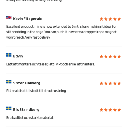
Kevin Fitzgerald
Excellent product, mine is now extended to 6 mtrs long making it ideal for
silt prodding in the edge. You can push it in where a dropped rope magnet
won’t reach. Very fast delivey.
Edvin
Lätt att montera och ta isär, lätt i vikt och enkel att hantera.
Sixten Hallberg
Ett praktiskt tillskott till din utrustning
Elis Strindberg
Bra kvalitet och starkt material.