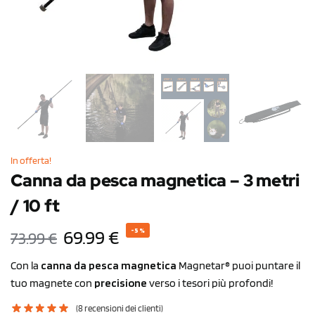
In offerta!
Canna da pesca magnetica – 3 metri
/ 10 ft
69.99
€
-5%
73.99
€
Con la
canna da pesca magnetica
Magnetar® puoi puntare il
tuo magnete con
precisione
verso i tesori più profondi!
(
8
recensioni dei clienti)