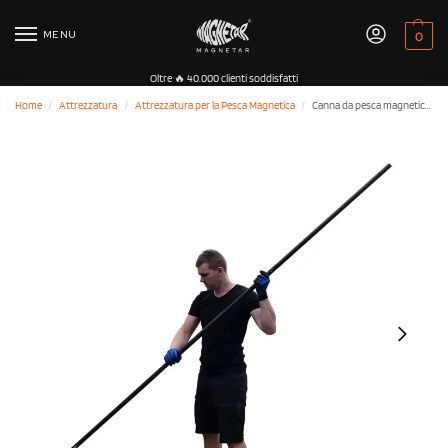
MENU
0
Oltre 🔥 40.000 clienti soddisfatti
Home
Attrezzatura
Attrezzatura per la Pesca Magnetica
Canna da pesca magnetica – 3 metri / 10 ft
/
/
/