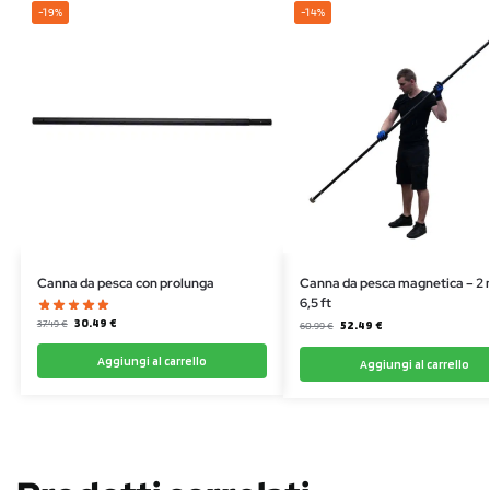
-19%
-14%
Canna da pesca con prolunga
Canna da pesca magnetica – 2 m
6,5 ft
30.49
€
37.49
€
52.49
€
60.99
€
Aggiungi al carrello
Aggiungi al carrello