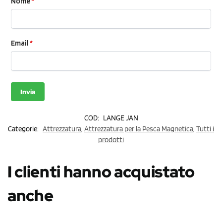
Nome
*
Email
*
COD:
LANGE JAN
Categorie:
Attrezzatura
,
Attrezzatura per la Pesca Magnetica
,
Tutti i
prodotti
I clienti hanno acquistato
anche