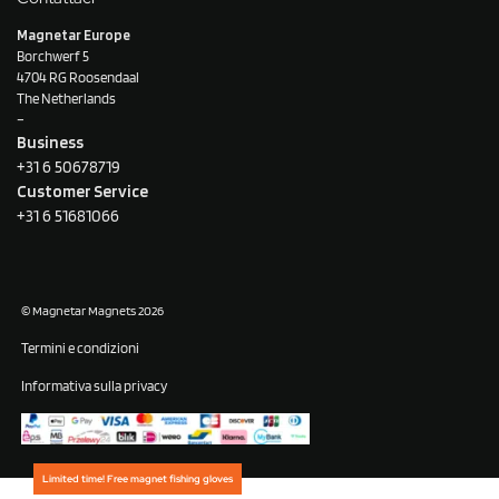
Magnetar Europe
Borchwerf 5
4704 RG Roosendaal
The Netherlands
–
Business
+31 6 50678719
Customer Service
+31 6 51681066
© Magnetar Magnets 2026
Termini e condizioni
Informativa sulla privacy
Limited time! Free magnet fishing gloves