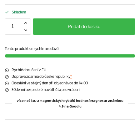
Skladem
Přidat do košíku
Tento produkt se rychle prodává!
Rychlé doručení z EU
Doprava zdarma do České republiky
*
Odeslání ve stejný den při objednávce do 14:00
30denní bezproblémová lhůta pro vrácení
Více než 1300 magnetických rybářů hodnotí Magnetar známkou
4,9 na Googlu