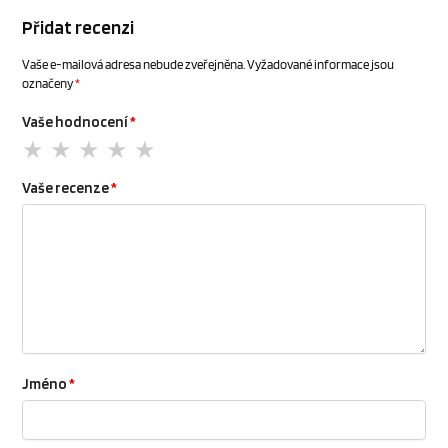
Přidat recenzi
Vaše e-mailová adresa nebude zveřejněna.
Vyžadované informace jsou
označeny
*
Vaše hodnocení
*
Vaše recenze
*
Jméno
*