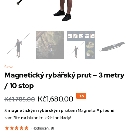
Sleva!
Magnetický rybářský prut – 3 metry
/ 10 stop
Kč
1,680.00
-6%
Kč
1,785.00
S
magnetickým rybářským prutem
Magnetar®
přesně
zamíříte
na
hluboko ležící poklady!
(Hodnocení:
8
)