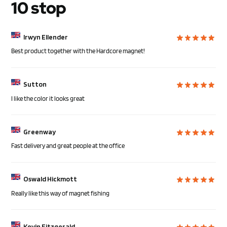
10 stop
Irwyn Ellender
Best product together with the Hardcore magnet!
Sutton
I like the color it looks great
Greenway
Fast delivery and great people at the office
Oswald Hickmott
Really like this way of magnet fishing
Kevin Fitzgerald