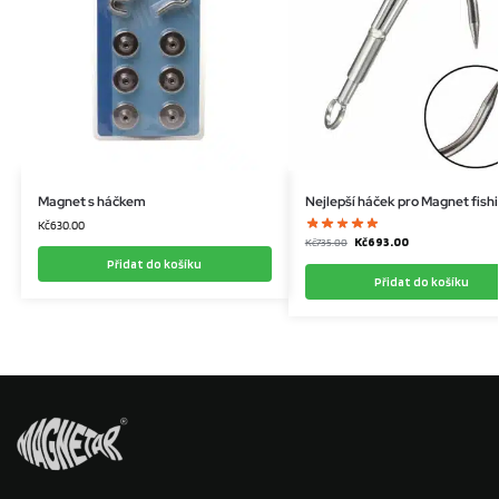
Magnet s háčkem
Nejlepší háček pro Magnet fish
Kč
630.00
Kč
693.00
Kč
735.00
Přidat do košíku
Přidat do košíku