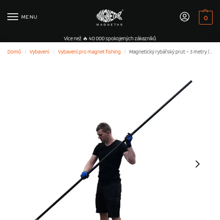
MENU
0
Více než 🔥 40 000 spokojených zákazníků
Domů
Vybavení
Vybavení pro magnet fishing
Magnetický rybářský prut – 3 metry / 10 stop
/
/
/