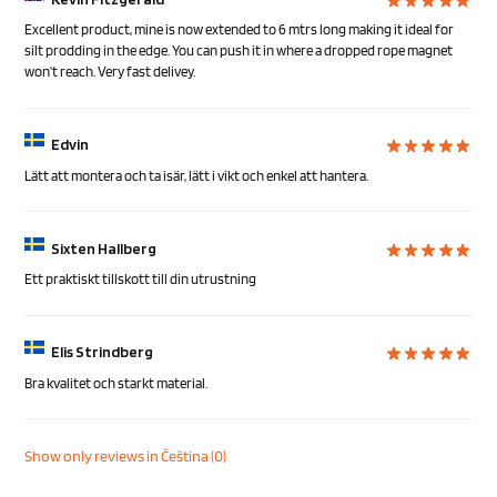
Excellent product, mine is now extended to 6 mtrs long making it ideal for
silt prodding in the edge. You can push it in where a dropped rope magnet
won’t reach. Very fast delivey.
Edvin
Lätt att montera och ta isär, lätt i vikt och enkel att hantera.
Sixten Hallberg
Ett praktiskt tillskott till din utrustning
Elis Strindberg
Bra kvalitet och starkt material.
Show only reviews in Čeština (0)