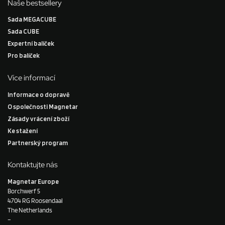
Naše bestsellery
Sada MEGACUBE
Sada CUBE
Expertní balíček
Pro balíček
Více informací
Informace o dopravě
O společnosti Magnetar
Zásady vrácení zboží
Ke stažení
Partnerský program
Kontaktujte nás
Magnetar Europe
Borchwerf 5
4704 RG Roosendaal
The Netherlands
–