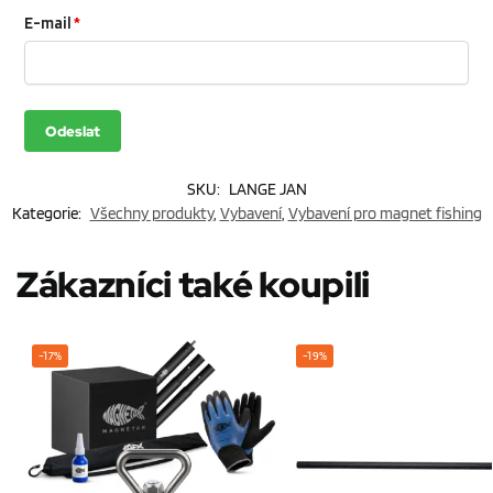
E-mail
*
SKU:
LANGE JAN
Kategorie:
Všechny produkty
,
Vybavení
,
Vybavení pro magnet fishing
Zákazníci také koupili
-17%
-19%