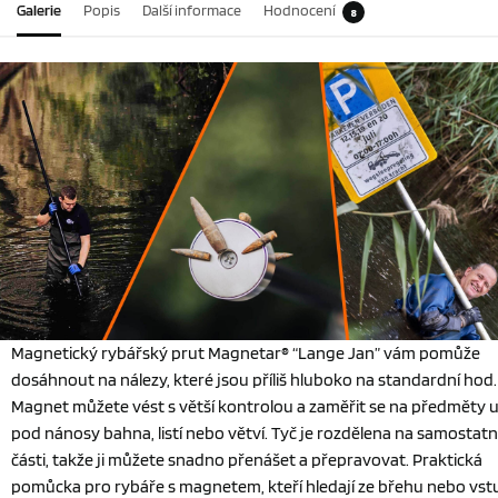
Galerie
Popis
Další informace
Hodnocení
8
Magnetický rybářský prut Magnetar® “Lange Jan” vám pomůže
dosáhnout na nálezy, které jsou příliš hluboko na standardní hod.
Magnet můžete vést s větší kontrolou a zaměřit se na předměty 
pod nánosy bahna, listí nebo větví. Tyč je rozdělena na samostat
části, takže ji můžete snadno přenášet a přepravovat. Praktická
pomůcka pro rybáře s magnetem, kteří hledají ze břehu nebo vst