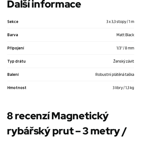
Další informace
Sekce
3 x 3,3 stopy / 1 m
Barva
Matt Black
Připojení
1/3'' / 8 mm
Typ drátu
Ženský závit
Balení
Robustní plátěná taška
Hmotnost
3 libry / 1,3 kg
8 recenzí
Magnetický
rybářský prut – 3 metry /