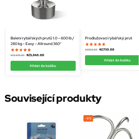
Balení rybářských prutů 1.0 – 600 lb /
Prodlužovací rybářský prut
280 kg – Easy – Allround 360°
Kč
735.00
Kč
903.00
Kč
3,045.00
Kč
3,675.00
Přidat do košíku
Přidat do košíku
Související produkty
-6%