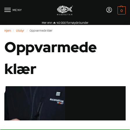
MENY
0
Mer enn 🔥 40 000 fornøyde kunder
Hjem
Utstyr
Oppvarmede klær
/
/
Oppvarmede
klær