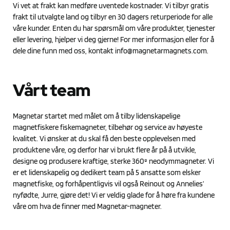
Vi vet at frakt kan medføre uventede kostnader. Vi tilbyr gratis
frakt til utvalgte land og tilbyr en 30 dagers returperiode for alle
våre kunder. Enten du har spørsmål om våre produkter, tjenester
eller levering, hjelper vi deg gjerne! For mer informasjon eller for å
dele dine funn med oss, kontakt
info@magnetarmagnets.com
.
Vårt team
Magnetar startet med målet om å tilby lidenskapelige
magnetfiskere fiskemagneter, tilbehør og service av høyeste
kvalitet. Vi ønsker at du skal få den beste opplevelsen med
produktene våre, og derfor har vi brukt flere år på å utvikle,
designe og produsere kraftige, sterke 360º neodymmagneter. Vi
er et lidenskapelig og dedikert team på 5 ansatte som elsker
magnetfiske, og forhåpentligvis vil også Reinout og Annelies’
nyfødte, Jurre, gjøre det! Vi er veldig glade for å høre fra kundene
våre om hva de finner med Magnetar-magneter.