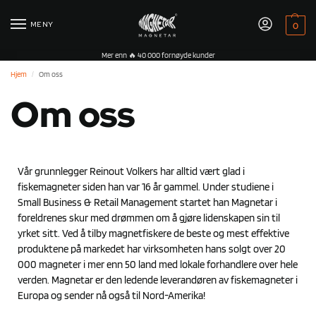
MENY
0
Mer enn 🔥 40 000 fornøyde kunder
Hjem
Om oss
/
Om oss
Vår grunnlegger Reinout Volkers har alltid vært glad i
fiskemagneter siden han var 16 år gammel. Under studiene i
Small Business & Retail Management startet han Magnetar i
foreldrenes skur med drømmen om å gjøre lidenskapen sin til
yrket sitt. Ved å tilby magnetfiskere de beste og mest effektive
produktene på markedet har virksomheten hans solgt over 20
000 magneter i mer enn 50 land med lokale forhandlere over hele
verden. Magnetar er den ledende leverandøren av fiskemagneter i
Europa og sender nå også til Nord-Amerika!