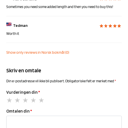
Sometimes you need some added length and then you need to buy this!
Tedman
Worth it
Show only reviews in Norsk bokmål (0)
Skriv en omtale
Din e-postadresse vil ikke bli publisert.
Obligatoriske felt er merket med
*
Vurderingen din
*
Omtalen din
*