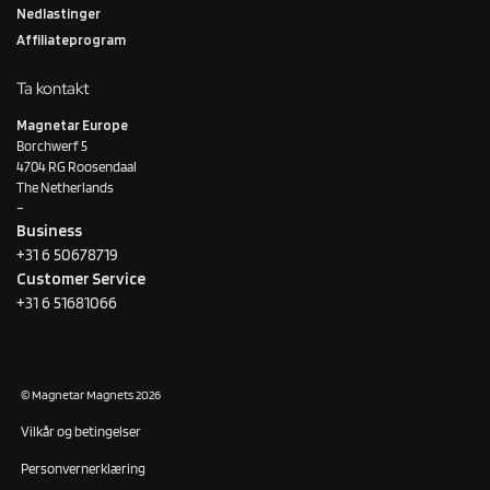
Nedlastinger
Affiliateprogram
Ta kontakt
Magnetar Europe
Borchwerf 5
4704 RG Roosendaal
The Netherlands
–
Business
+31 6 50678719
Customer Service
+31 6 51681066
© Magnetar Magnets 2026
Vilkår og betingelser
Personvernerklæring