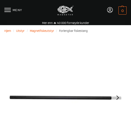
MENY
0
Mer enn 🔥 40 000 fornøyde kunder
Hjem
Utstyr
Magnetfiskeutstyr
Forlengbar fiskestang
/
/
/