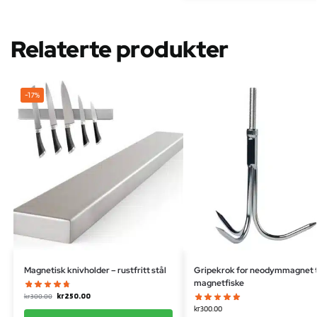
Relaterte produkter
-17%
Magnetisk knivholder – rustfritt stål
Gripekrok for neodymmagnet t
magnetfiske
kr
250.00
kr
300.00
kr
300.00