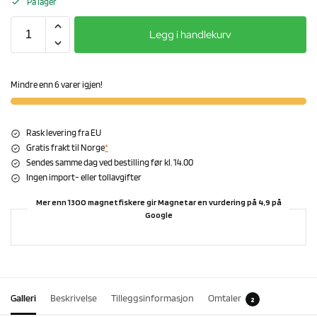
På lager
Legg i handlekurv
Mindre enn 6 varer igjen!
Rask levering fra EU
Gratis frakt til Norge
*
Sendes samme dag ved bestilling før kl. 14.00
Ingen import- eller tollavgifter
Mer enn 1300 magnetfiskere gir Magnetar en vurdering på 4,9 på
Google
Galleri
Beskrivelse
Tilleggsinformasjon
Omtaler
2