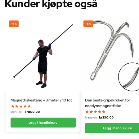
Kunder kjøpte også
-6%
-6%
Magnetfiskestang – 3 meter / 10 fot
Den beste gripekroken for
neodymmagnetfiske
kr
800.00
kr
850.00
kr
330.00
kr
350.00
Legg i handlekurv
Legg i handlekurv