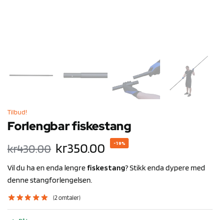
Tilbud!
Forlengbar fiskestang
kr
350.00
-19%
kr
430.00
Vil du ha en enda lengre
fiskestang
? Stikk enda dypere med
denne stangforlengelsen.
(
2
omtaler)