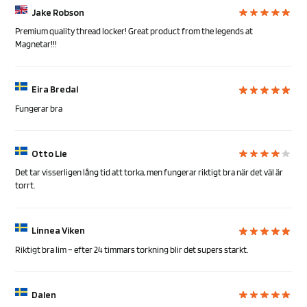
Jake Robson
Premium quality thread locker! Great product from the legends at
Magnetar!!!
Eira Bredal
Fungerar bra
Otto Lie
Det tar visserligen lång tid att torka, men fungerar riktigt bra när det väl är
torrt.
Linnea Viken
Riktigt bra lim – efter 24 timmars torkning blir det supers starkt.
Dalen