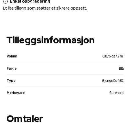
Enkel oppgradering
Et lite tillegg som støtter et sikrere oppsett.
Tilleggsinformasjon
Volum
0,076 oz / 2 ml
Farge
Blå
Type
Gjengelås 482
Merkevare
Surehold
Omtaler