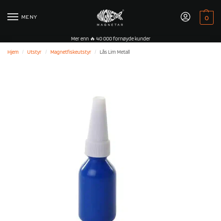
MENY
0
Mer enn 🔥 40 000 fornøyde kunder
Hjem
Utstyr
Magnetfiskeutstyr
Lås Lim Metall
/
/
/