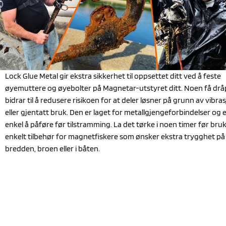
Lock Glue Metal gir ekstra sikkerhet til oppsettet ditt ved å feste
øyemuttere og øyebolter på Magnetar-utstyret ditt. Noen få drå
bidrar til å redusere risikoen for at deler løsner på grunn av vibra
eller gjentatt bruk. Den er laget for metallgjengeforbindelser og 
enkel å påføre før tilstramming. La det tørke i noen timer før bruk
enkelt tilbehør for magnetfiskere som ønsker ekstra trygghet på
bredden, broen eller i båten.