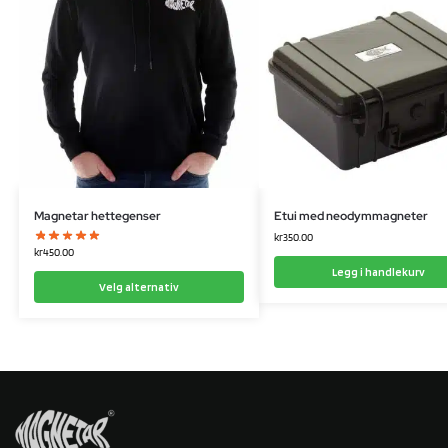
Magnetar hettegenser
Etui med neodymmagneter
kr
350.00
kr
450.00
Legg i handlekurv
Velg alternativ