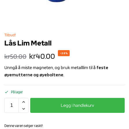
Tilbud!
Lås Lim Metall
kr
40.00
-20%
kr
50.00
Unngå å miste magneten, og bruk metalllim til å
feste
øyemutterne og
øyeboltene
.
På lager
Legg i handlekurv
Denne varen selger raskt!