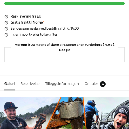
Rask levering fra EU
Gratis frakt til Norge
*
Sendes samme dag ved bestilling før kl. 14.00
Ingen import- eller tollavgifter
Mer enn 1300 magnetfiskere gir Magnetar en vurdering på 4,9 på
Google
Galleri
Beskrivelse
Tilleggsinformasjon
Omtaler
0