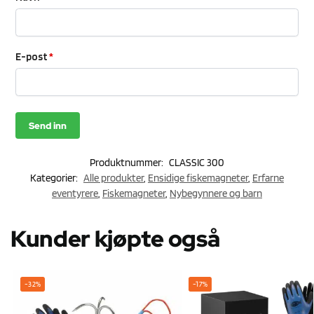
E-post
*
Produktnummer:
CLASSIC 300
Kategorier:
Alle produkter
,
Ensidige fiskemagneter
,
Erfarne
eventyrere
,
Fiskemagneter
,
Nybegynnere og barn
Kunder kjøpte også
-32%
-17%