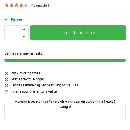
(
12
omtaler)
På lager
Legg i handlekurv
Denne varen selger raskt!
Rask levering fra EU
Gratis frakt til Norge
*
Sendes samme dag ved bestilling før kl. 14.00
Ingen import- eller tollavgifter
Mer enn 1300 magnetfiskere gir Magnetar en vurdering på 4,9 på
Google