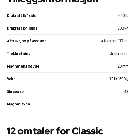
Drakraft lb 1 side
660 lb
Drakraft kg 1 side
300 kg
Attraksjon på avstand
4 tommer / 10 cm
Trekkretning
Undersiden
Magnetens høyde
20 mm
Vekt
1,5 lb / 690 g
Skrueøye
M8
Magnet type
12 omtaler for
Classic