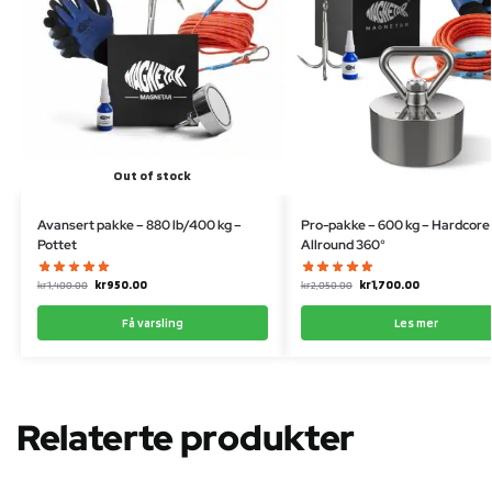
Out of stock
Avansert pakke – 880 lb/400 kg –
Pro-pakke – 600 kg – Hardcore
Pottet
Allround 360°
kr
950.00
kr
1,700.00
kr
1,400.00
kr
2,050.00
Få varsling
Les mer
Relaterte produkter