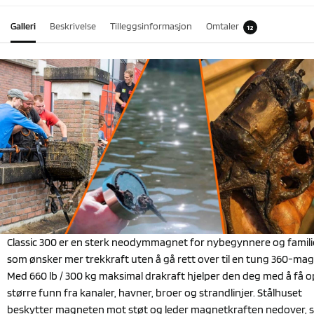
Galleri
Beskrivelse
Tilleggsinformasjon
Omtaler
12
Classic 300 er en sterk neodymmagnet for nybegynnere og famili
som ønsker mer trekkraft uten å gå rett over til en tung 360-mag
Med 660 lb / 300 kg maksimal drakraft hjelper den deg med å få 
større funn fra kanaler, havner, broer og strandlinjer. Stålhuset
beskytter magneten mot støt og leder magnetkraften nedover, sl