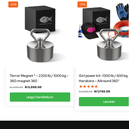
-22%
-17%
Terror Magnet ® – 2200 lb / 1000 kg –
Girl power kit -1300 lb / 600 kg 
360-magnet 360
Hardcore – Allround 360°
kr
2,000.00
kr
2,550.00
kr
1,700.00
kr
2,050.00
Legg i handlekurv
Les mer