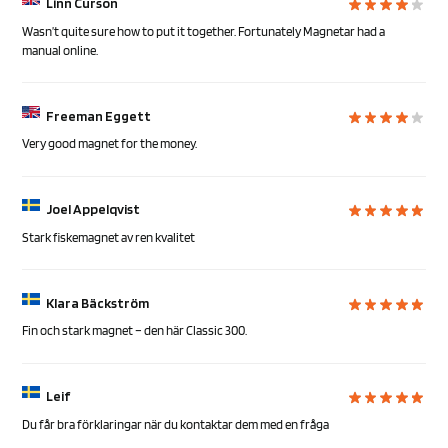
Linn Curson
Wasn’t quite sure how to put it together. Fortunately Magnetar had a
manual online.
Freeman Eggett
Very good magnet for the money.
Joel Appelqvist
Stark fiskemagnet av ren kvalitet
Klara Bäckström
Fin och stark magnet – den här Classic 300.
Leif
Du får bra förklaringar när du kontaktar dem med en fråga