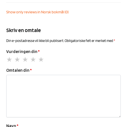
Show only reviews in Norsk bokmål (0)
Skriv en omtale
Din e-postadresse vil ikke bli publisert.
Obligatoriske felt er merket med
*
Vurderingen din
*
Omtalen din
*
Navn
*