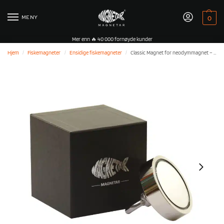
MENY
0
Mer enn 🔥 40 000 fornøyde kunder
Hjem
Fiskemagneter
Ensidige fiskemagneter
Classic Magnet for neodymmagnet – 660LB/300KG – potte
/
/
/