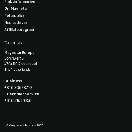
Fraktinformasjon
Om Magnetar
Returpolicy
Nedlastinger
Affiliateprogram
Ta kontakt
Magnetar Europe
Borchwerf 5
4704 RG Roosendaal
The Netherlands
–
Business
+31 6 50678719
Customer Service
+31 6 51681066
© Magnetar Magnets 2026