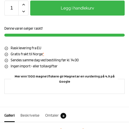
Legg i handlekurv
Denne varen selger raskt!
Rask levering fra EU
Gratis frakt til Norge
*
Sendes samme dag ved bestilling før kl. 14.00
Ingen import- eller tollavgifter
Mer enn 1300 magnetfiskere gir Magnetar en vurdering på 4,9 på
Google
Galleri
Beskrivelse
Omtaler
0