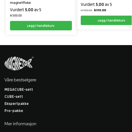
magnetfiske
Vurdert
5.00
av 5
Vurdert
5.00
av 5
kr
50.00
kr
100.00
kr
300.00
Legg i handlekurv
Legg i handlekurv
Våre bestselgere
MEGACUBE-sett
CUBE-sett
Ekspertpakke
Pro-pakke
Mer informasjon