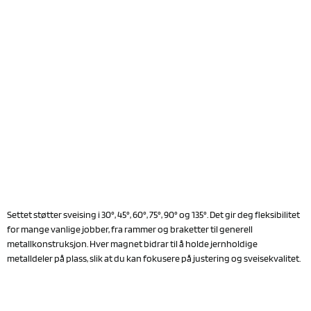
Settet støtter sveising i 30°, 45°, 60°, 75°, 90° og 135°. Det gir deg fleksibilitet
for mange vanlige jobber, fra rammer og braketter til generell
metallkonstruksjon. Hver magnet bidrar til å holde jernholdige
metalldeler på plass, slik at du kan fokusere på justering og sveisekvalitet.