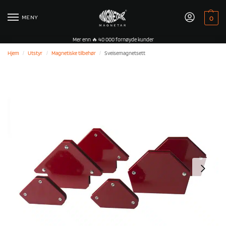
MENY
0
Mer enn 🔥 40 000 fornøyde kunder
Hjem
Utstyr
Magnetiske tilbehør
Sveisemagnetsett
/
/
/