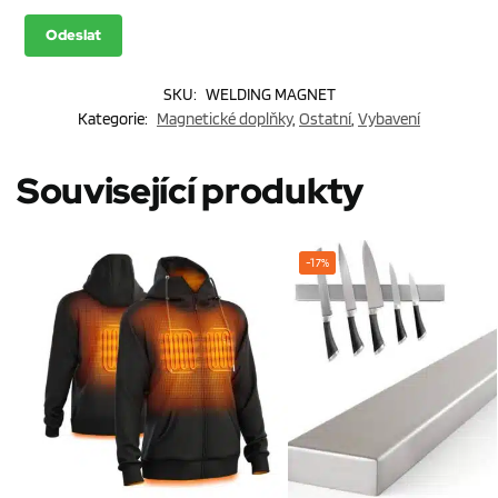
SKU:
WELDING MAGNET
Kategorie:
Magnetické doplňky
,
Ostatní
,
Vybavení
Související produkty
-17%