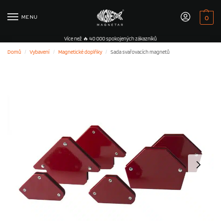
MENU
0
Více než 🔥 40 000 spokojených zákazníků
Domů
Vybavení
Magnetické doplňky
Sada svařovacích magnetů
/
/
/