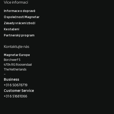
Více informací
Informace o dopravě
O společnosti Magnetar
Zásady vrácení zboží
Ke stažení
Partnerský program
Kontaktujte nás
Magnetar Europe
Borchwerf 5
4704 RG Roosendaal
The Netherlands
–
Business
+31 6 50678719
Customer Service
+31 6 51681066