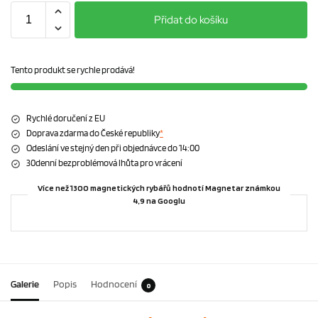
Přidat do košíku
Tento produkt se rychle prodává!
Rychlé doručení z EU
Doprava zdarma do České republiky
*
Odeslání ve stejný den při objednávce do 14:00
30denní bezproblémová lhůta pro vrácení
Více než 1300 magnetických rybářů hodnotí Magnetar známkou
4,9 na Googlu
Galerie
Popis
Hodnocení
0