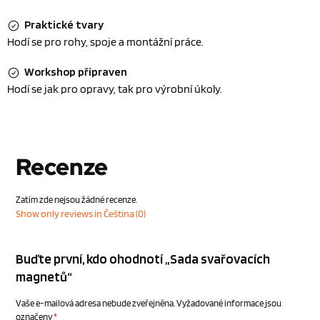
Praktické tvary
Hodí se pro rohy, spoje a montážní práce.
Workshop připraven
Hodí se jak pro opravy, tak pro výrobní úkoly.
Recenze
Zatím zde nejsou žádné recenze.
Show only reviews in Čeština (0)
Buďte první, kdo ohodnotí „Sada svařovacích
magnetů“
Vaše e-mailová adresa nebude zveřejněna.
Vyžadované informace jsou
označeny
*