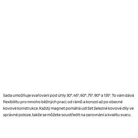
Sada umožňuje svařování pod úhly 30°, 45°, 60°, 75°, 90° a 135°. To vám dává
flexibilitu pro mnoho běžných prací, od rámů a konzol až po obecné
kovové konstrukce. Každý magnet pomáhá udržet železné kovové díly ve
správné poloze, takže se můžete soustředit na zarovnání a kvalitu svaru.