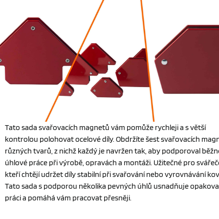
Tato sada svařovacích magnetů vám pomůže rychleji a s větší
kontrolou polohovat ocelové díly. Obdržíte šest svařovacích mag
různých tvarů, z nichž každý je navržen tak, aby podporoval běžn
úhlové práce při výrobě, opravách a montáži. Užitečné pro svářeč
kteří chtějí udržet díly stabilní při svařování nebo vyrovnávání ko
Tato sada s podporou několika pevných úhlů usnadňuje opakov
práci a pomáhá vám pracovat přesněji.