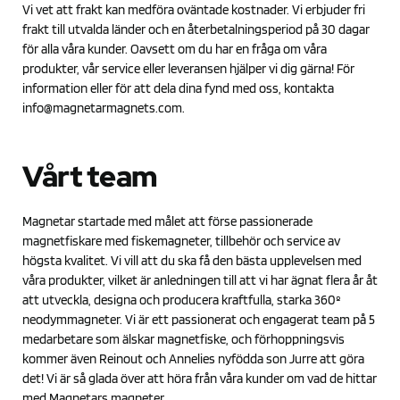
Vi vet att frakt kan medföra oväntade kostnader. Vi erbjuder fri
frakt till utvalda länder och en återbetalningsperiod på 30 dagar
för alla våra kunder. Oavsett om du har en fråga om våra
produkter, vår service eller leveransen hjälper vi dig gärna! För
information eller för att dela dina fynd med oss, kontakta
info@magnetarmagnets.com
.
Vårt team
Magnetar startade med målet att förse passionerade
magnetfiskare med fiskemagneter, tillbehör och service av
högsta kvalitet. Vi vill att du ska få den bästa upplevelsen med
våra produkter, vilket är anledningen till att vi har ägnat flera år åt
att utveckla, designa och producera kraftfulla, starka 360º
neodymmagneter. Vi är ett passionerat och engagerat team på 5
medarbetare som älskar magnetfiske, och förhoppningsvis
kommer även Reinout och Annelies nyfödda son Jurre att göra
det! Vi är så glada över att höra från våra kunder om vad de hittar
med Magnetars magneter.