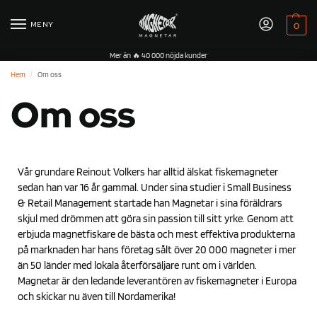
MENY
0
Mer än 🔥 40 000 nöjda kunder
Hem
Om oss
/
Om oss
Vår grundare Reinout Volkers har alltid älskat fiskemagneter
sedan han var 16 år gammal. Under sina studier i Small Business
& Retail Management startade han Magnetar i sina föräldrars
skjul med drömmen att göra sin passion till sitt yrke. Genom att
erbjuda magnetfiskare de bästa och mest effektiva produkterna
på marknaden har hans företag sålt över 20 000 magneter i mer
än 50 länder med lokala återförsäljare runt om i världen.
Magnetar är den ledande leverantören av fiskemagneter i Europa
och skickar nu även till Nordamerika!