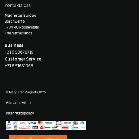
Kontakta oss
Magnetar Europe
Borchwerf 5
4704 RG Roosendaal
The Netherlands
–
Business
+31 6 50678719
Customer Service
+31 6 51681066
© Magnetar Magnets 2026
Allmänna villkor
Integritetspolicy