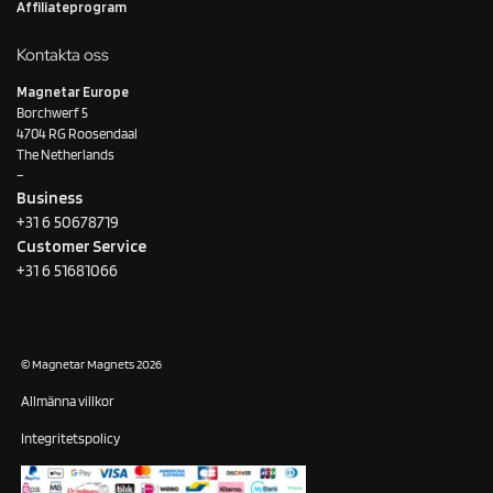
Affiliateprogram
Kontakta oss
Magnetar Europe
Borchwerf 5
4704 RG Roosendaal
The Netherlands
–
Business
+31 6 50678719
Customer Service
+31 6 51681066
© Magnetar Magnets 2026
Allmänna villkor
Integritetspolicy