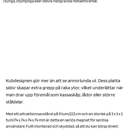
i tunga, otympliga eller delvis nedgrävda metallföremål.
Kubdesignen gör mer än att se annorlunda ut. Dess platta
sidor skapar extra grepp på raka ytor, vilket underlättar när
man drar upp föremål som kassaskåp, lådor eller större
ståldelar.
Med ett attraktionsavstånd på 9 tum/22,5 cm och en storlek på 3 x 3 x 3
tum/74 x 74 x 74 x 74 mm är detta en seriös magnet för seriösa
användare. Fullt monterad och skyddad, så att du kan börja direkt.