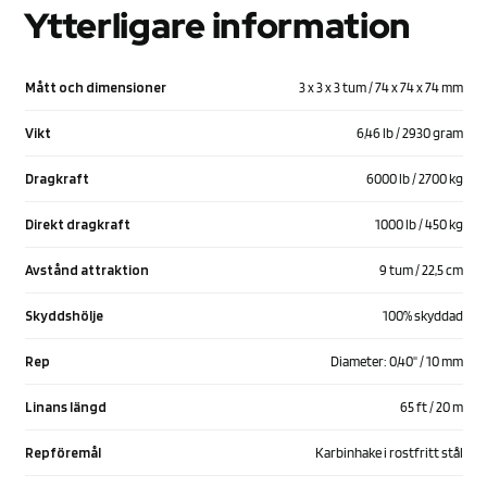
Ytterligare information
Mått och dimensioner
3 x 3 x 3 tum / 74 x 74 x 74 mm
Vikt
6,46 lb / 2930 gram
Dragkraft
6000 lb / 2700 kg
Direkt dragkraft
1000 lb / 450 kg
Avstånd attraktion
9 tum / 22,5 cm
Skyddshölje
100% skyddad
Rep
Diameter: 0,40" / 10 mm
Linans längd
65 ft / 20 m
Repföremål
Karbinhake i rostfritt stål