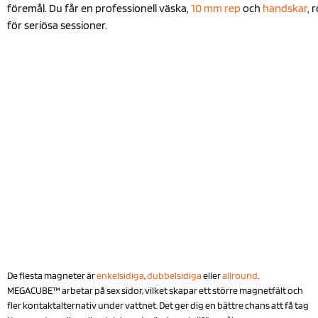
föremål. Du får en professionell väska,
10 mm rep
och
handskar
, 
för seriösa sessioner.
De flesta magneter är
enkelsidiga
,
dubbelsidiga
eller
allround
.
MEGACUBE™ arbetar på sex sidor, vilket skapar ett större magnetfält och
fler kontaktalternativ under vattnet. Det ger dig en bättre chans att få tag