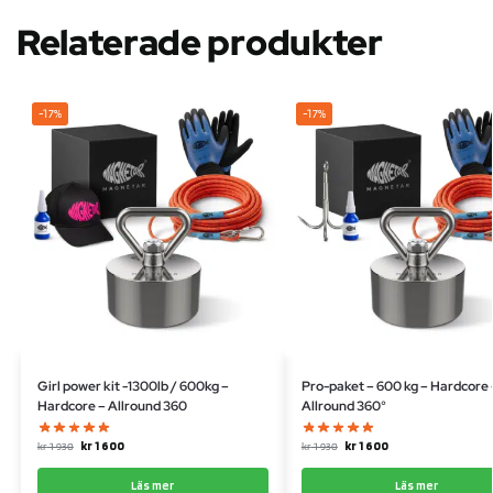
Relaterade produkter
-17%
-17%
Girl power kit -1300lb / 600kg –
Pro-paket – 600 kg – Hardcore 
Hardcore – Allround 360
Allround 360°
kr
1 600
kr
1 600
kr
1 930
kr
1 930
Läs mer
Läs mer