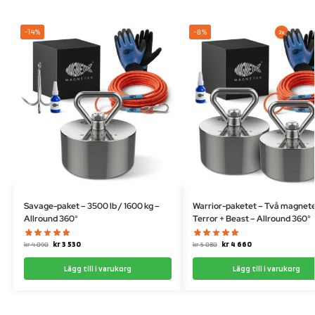
-14%
-8%
Savage-paket – 3500 lb / 1600 kg –
Warrior-paketet – Två magnet
Allround 360°
Terror + Beast – Allround 360°
kr
3 530
kr
4 660
kr
4 090
kr
5 080
Lägg till i varukorg
Lägg till i varukorg