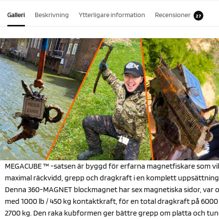
Galleri
Beskrivning
Ytterligare information
Recensioner
27
MEGACUBE ™ -satsen är byggd för erfarna magnetfiskare som vil
maximal räckvidd, grepp och dragkraft i en komplett uppsättning
Denna 360-MAGNET blockmagnet har sex magnetiska sidor, var 
med 1000 lb / 450 kg kontaktkraft, för en total dragkraft på 6000 
2700 kg. Den raka kubformen ger bättre grepp om platta och tu