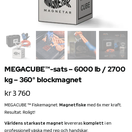
MEGACUBE™-sats – 6000 lb / 2700
kg – 360° blockmagnet
kr
3 760
MEGACUBE ™ Fiskemagnet.
Magnetfiske
med 6x mer kraft.
Resultat. Roligt!
Världens starkaste magnet
levereras
komplett
i en
professionell väska med rep och handskar.