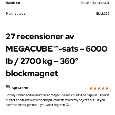
Handskar
Vattentäta handskar
Magnet type
Block 360
27 recensioner av
MEGACUBE™-sats – 6000
lb / 2700 kg – 360°
blockmagnet
SgtGrarm
Got my limited edition numbered Megacube and couldn’t be happier – took it
out for a spin last weekend and pulled a fair few heavy objects out – if you
have the funds, get one – you won’t regret it 😀