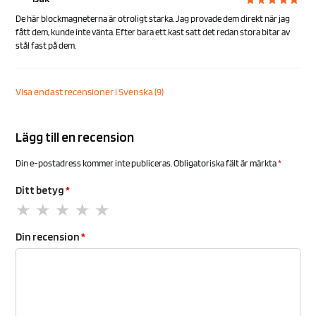
De här blockmagneterna är otroligt starka. Jag provade dem direkt när jag
fått dem, kunde inte vänta. Efter bara ett kast satt det redan stora bitar av
stål fast på dem.
Visa endast recensioner i Svenska (9)
Lägg till en recension
Din e-postadress kommer inte publiceras.
Obligatoriska fält är märkta
*
Ditt betyg
*
Din recension
*