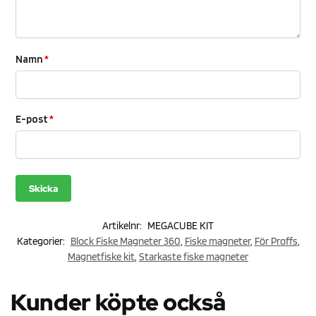
Namn
*
E-post
*
Artikelnr:
MEGACUBE KIT
Kategorier:
Block Fiske Magneter 360
,
Fiske magneter
,
För Proffs
,
Magnetfiske kit
,
Starkaste fiske magneter
Kunder köpte också