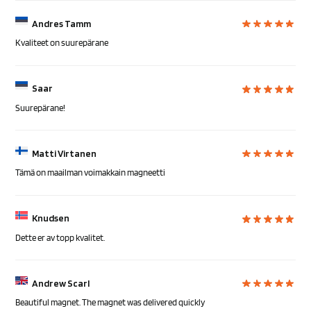
Andres Tamm
Kvaliteet on suurepärane
Saar
Suurepärane!
Matti Virtanen
Tämä on maailman voimakkain magneetti
Knudsen
Dette er av topp kvalitet.
Andrew Scarl
Beautiful magnet. The magnet was delivered quickly