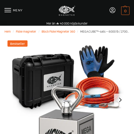
MENY
0
Mer än 🔥 40 000 nöjda kunder
Hem
Fiske magneter
Block Fiske Magneter 360
MEGACUBE™-sats – 6000 lb / 2700 kg – 360° blockmagnet
/
/
/
Bestseller