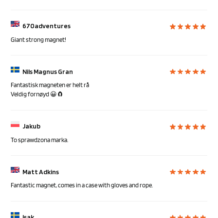
670adventures
Giant strong magnet!
Nils Magnus Gran
Fantastisk magneten er helt rå
Veldig fornøyd 😀🧲
Jakub
To sprawdzona marka.
Matt Adkins
Fantastic magnet, comes in a case with gloves and rope.
Isak