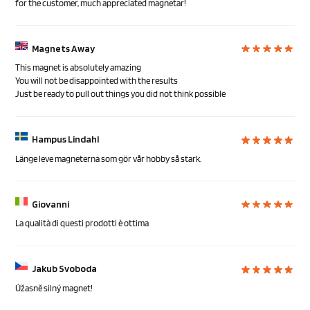
for the customer, much appreciated magnetar!
Magnets Away
This magnet is absolutely amazing
You will not be disappointed with the results
Just be ready to pull out things you did not think possible
Hampus Lindahl
Länge leve magneterna som gör vår hobby så stark.
Giovanni
La qualità di questi prodotti è ottima
Jakub Svoboda
Úžasně silný magnet!