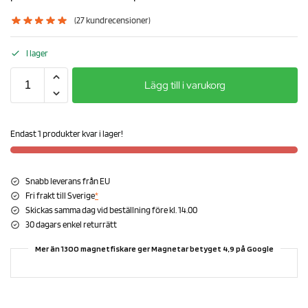
(
27
kundrecensioner)
I lager
Lägg till i varukorg
Endast 1 produkter kvar i lager!
Snabb leverans från EU
Fri frakt till Sverige
*
Skickas samma dag vid beställning före kl. 14.00
30 dagars enkel returrätt
Mer än 1300 magnetfiskare ger Magnetar betyget 4,9 på Google