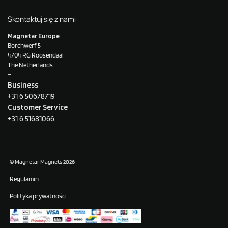
Skontaktuj się z nami
Magnetar Europe
Borchwerf 5
4704 RG Roosendaal
The Netherlands
–
Business
+31 6 50678719
Customer Service
+31 6 51681066
© Magnetar Magnets 2026
Regulamin
Polityka prywatności