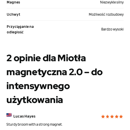
Magnes
Niezwykle silny
Uchwyt
Możliwość rozbudowy
Przyciąganie na
Bardzo wysoki
odległość
2 opinie dla
Miotła
magnetyczna 2.0 – do
intensywnego
użytkowania
Lucas Hayes
Sturdy broom with a strong magnet.