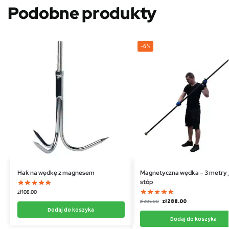
Podobne produkty
-6%
Hak na wędkę z magnesem
Magnetyczna wędka – 3 metry /
stóp
zł
108.00
zł
288.00
zł
306.00
Dodaj do koszyka
Dodaj do koszyka