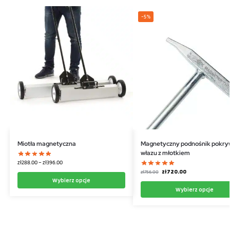
-5%
Miotła magnetyczna
Magnetyczny podnośnik pokry
włazu z młotkiem
zł
288.00
–
zł
396.00
zł
720.00
zł
756.00
Wybierz opcje
Wybierz opcje