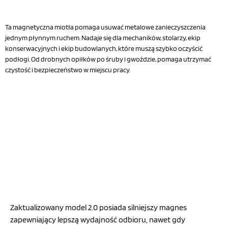
Ta magnetyczna miotła pomaga usuwać metalowe zanieczyszczenia
jednym płynnym ruchem. Nadaje się dla mechaników, stolarzy, ekip
konserwacyjnych i ekip budowlanych, które muszą szybko oczyścić
podłogi. Od drobnych opiłków po śruby i gwoździe, pomaga utrzymać
czystość i bezpieczeństwo w miejscu pracy.
Zaktualizowany model 2.0 posiada silniejszy magnes
zapewniający lepszą wydajność odbioru, nawet gdy