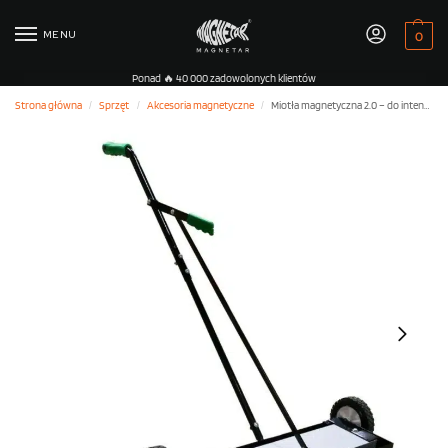
MENU
0
Ponad 🔥 40 000 zadowolonych klientów
Strona główna
Sprzęt
Akcesoria magnetyczne
Miotła magnetyczna 2.0 – do intensywnego użytkowania
/
/
/