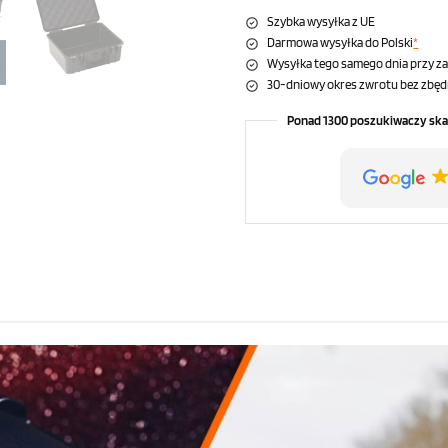
Szybka wysyłka z UE
Darmowa wysyłka do Polski
*
Wysyłka tego samego dnia przy z
30-dniowy okres zwrotu bez zbęd
Ponad 1300 poszukiwaczy ska