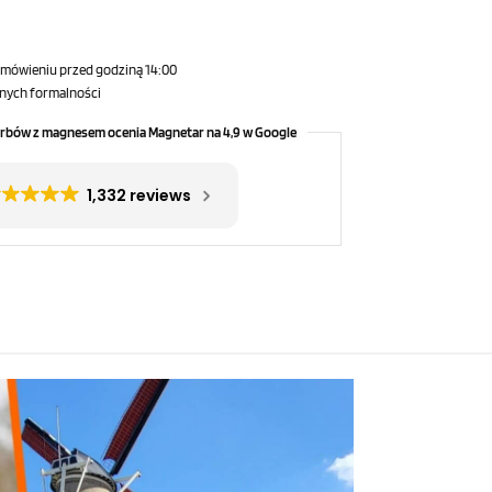
amówieniu przed godziną 14:00
nych formalności
rbów z magnesem ocenia Magnetar na 4,9 w Google
1,332 reviews