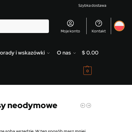
Szybka dostawa
Szukaj
Moje konto
Kontakt
orady i wskazówki
O nas
$
0.00
0
esy neodymowe
ze sobą wszędzie. W ten sposób masz mniej