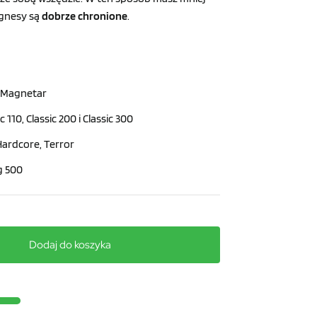
gnesy są
dobrze chronione
.
 Magnetar
c 110, Classic 200 i Classic 300
Hardcore, Terror
g 500
Dodaj do koszyka