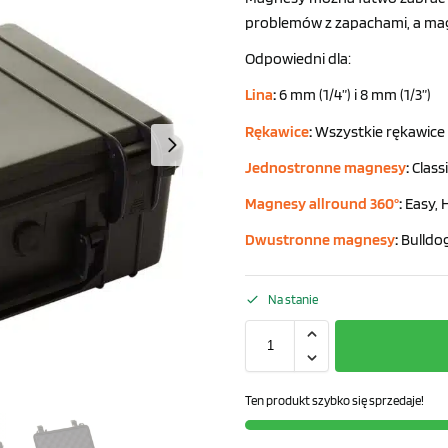
problemów z zapachami, a ma
Odpowiedni dla:
Lina
:
6 mm (1/4”) i 8 mm (1/3”)
Rękawice
:
Wszystkie rękawice
Jednostronne magnesy
:
Classi
Magnesy allround 360°
:
Easy, 
Dwustronne magnesy
:
Bulldo
Na stanie
Ten produkt szybko się sprzedaje!