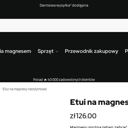
Darmowa wysyłka* dostępna
nia magnesem
Sprzęt
Przewodnik zakupowy
P
Ponad 🔥 40 000 zadowolonych klientów
Etui na magnesy neodymowe
/
Etui na magn
zł
126.00
Magnesy można łatwo zabrać 