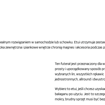
 idealnym rozwiązaniem w samochodzie lub schowku. Etui utrzymuje zest
ka zewnętrzna i piankowe wnętrze chronią magnes i akcesoria podczas prz
Ten futerał jest przeznaczony dla
prosty i uporządkowany sposób pr
wybranych lin, wszystkich rękawic
jednostronnych, allround i dwustr
Wybierz to etui, jeśli chcesz uzysk
bałaganu po użyciu. Jest to szczeg
mokry, brudny sprzęt musi być be