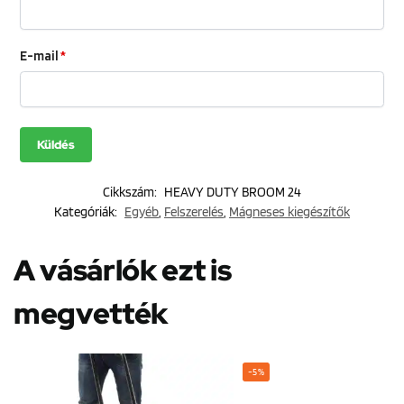
E-mail
*
Cikkszám:
HEAVY DUTY BROOM 24
Kategóriák:
Egyéb
,
Felszerelés
,
Mágneses kiegészítők
A vásárlók ezt is
megvették
-5%