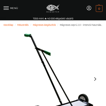
MENÜ
0
Több mint 🔥 40 000 elégedett vásárló
Kezdőlap
Felszerelés
Mágneses kiegészítők
Mágneses seprű 2.0 – intenzív használatra
/
/
/