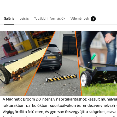
Galéria
Leírás
További információk
Vélemények
2
A Magnetic Broom 2.0 intenzív napi takarításhoz készült műhelye
raktárakban, parkolókban, sportpályákon és rendezvényhelyszín
Végiggördíti a felületen, és gyorsan összegyűjti a szögeket, csava