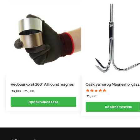
Védőburkolat 360° Allround mágnes
Csáklya horog Mágneshorgász
Ft
4,100
–
Ft
5,300
Ft
9,300
Opciók választása
Kosárba teszem