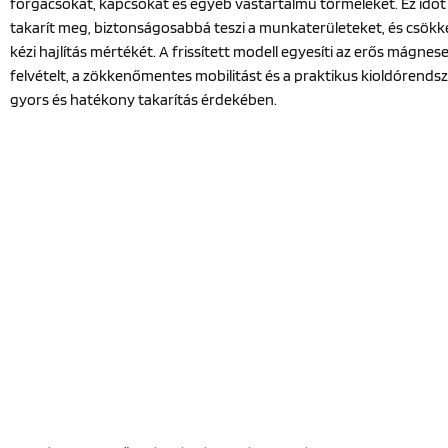
forgácsokat, kapcsokat és egyéb vastartalmú törmeléket. Ez időt
takarít meg, biztonságosabbá teszi a munkaterületeket, és csökke
kézi hajlítás mértékét. A frissített modell egyesíti az erős mágnes
felvételt, a zökkenőmentes mobilitást és a praktikus kioldórendsz
gyors és hatékony takarítás érdekében.