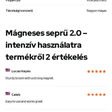
Távolsági vonzerő
Nagyon magas
Mágneses seprű 2.0 –
intenzív használatra
termékről 2 értékelés
Lucas Hayes
Sturdy broom with a strong magnet.
Caleb
Easy to use and works great