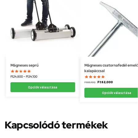
Mágneses seprű
Mágneses csatornafedél emel
kalapáccsal
Ft
24,800
–
Ft
34,100
Ft
62,000
Ft
65,100
Opciók választása
Opciók választása
Kapcsolódó termékek