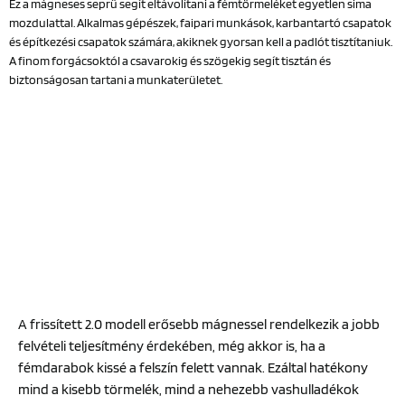
Ez a mágneses seprű segít eltávolítani a fémtörmeléket egyetlen sima
mozdulattal. Alkalmas gépészek, faipari munkások, karbantartó csapatok
és építkezési csapatok számára, akiknek gyorsan kell a padlót tisztítaniuk.
A finom forgácsoktól a csavarokig és szögekig segít tisztán és
biztonságosan tartani a munkaterületet.
A frissített 2.0 modell erősebb mágnessel rendelkezik a jobb
felvételi teljesítmény érdekében, még akkor is, ha a
fémdarabok kissé a felszín felett vannak. Ezáltal hatékony
mind a kisebb törmelék, mind a nehezebb vashulladékok