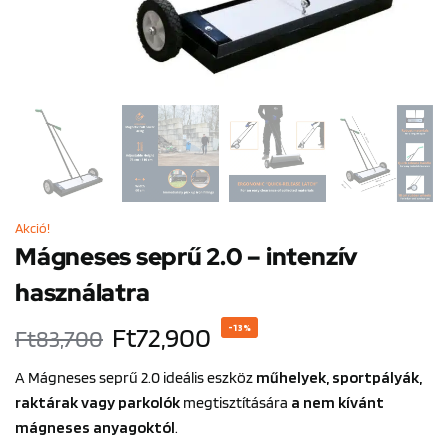
Akció!
Mágneses seprű 2.0 – intenzív
használatra
Ft
72,900
-13%
Ft
83,700
A Mágneses seprű 2.0 ideális eszköz
műhelyek, sportpályák,
raktárak vagy parkolók
megtisztítására
a nem kívánt
mágneses anyagoktól
.