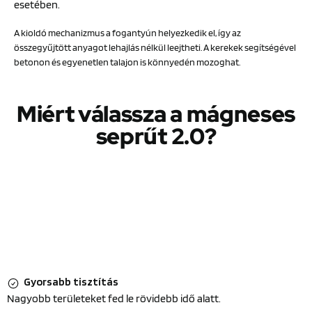
esetében.
A kioldó mechanizmus a fogantyún helyezkedik el, így az
összegyűjtött anyagot lehajlás nélkül leejtheti. A kerekek segítségével
betonon és egyenetlen talajon is könnyedén mozoghat.
Miért válassza a mágneses
seprűt 2.0?
Gyorsabb tisztítás
Nagyobb területeket fed le rövidebb idő alatt.