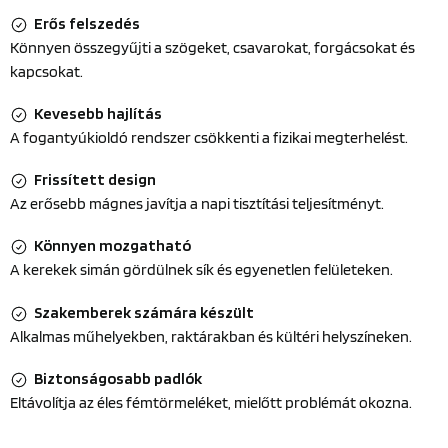
Erős felszedés
Könnyen összegyűjti a szögeket, csavarokat, forgácsokat és
kapcsokat.
Kevesebb hajlítás
A fogantyúkioldó rendszer csökkenti a fizikai megterhelést.
Frissített design
Az erősebb mágnes javítja a napi tisztítási teljesítményt.
Könnyen mozgatható
A kerekek simán gördülnek sík és egyenetlen felületeken.
Szakemberek számára készült
Alkalmas műhelyekben, raktárakban és kültéri helyszíneken.
Biztonságosabb padlók
Eltávolítja az éles fémtörmeléket, mielőtt problémát okozna.