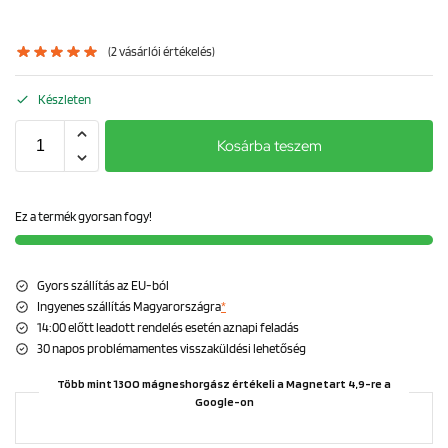
(
2
vásárlói értékelés)
Készleten
Kosárba teszem
Ez a termék gyorsan fogy!
Gyors szállítás az EU-ból
Ingyenes szállítás Magyarországra
*
14:00 előtt leadott rendelés esetén aznapi feladás
30 napos problémamentes visszaküldési lehetőség
Több mint 1300 mágneshorgász értékeli a Magnetart 4,9-re a
Google-on