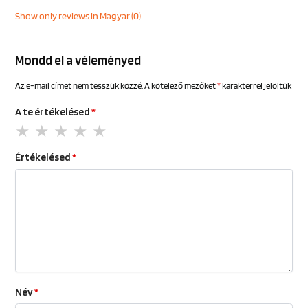
Show only reviews in Magyar (0)
Mondd el a véleményed
Az e-mail címet nem tesszük közzé.
A kötelező mezőket
*
karakterrel jelöltük
A te értékelésed
*
Értékelésed
*
Név
*