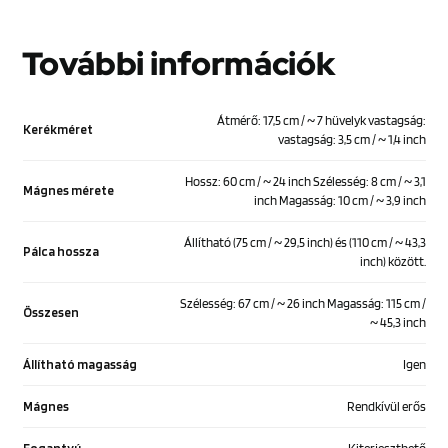
További információk
Átmérő: 17,5 cm / ~ 7 hüvelyk vastagság:
Kerékméret
vastagság: 3,5 cm / ~ 1,4 inch
Hossz: 60 cm / ~ 24 inch Szélesség: 8 cm / ~ 3,1
Mágnes mérete
inch Magasság: 10 cm / ~ 3,9 inch
Állítható (75 cm / ~ 29,5 inch) és (110 cm / ~ 43,3
Pálca hossza
inch) között.
Szélesség: 67 cm / ~ 26 inch Magasság: 115 cm /
Összesen
~ 45,3 inch
Állítható magasság
Igen
Mágnes
Rendkívül erős
Fogantyú
Kiterjeszthető