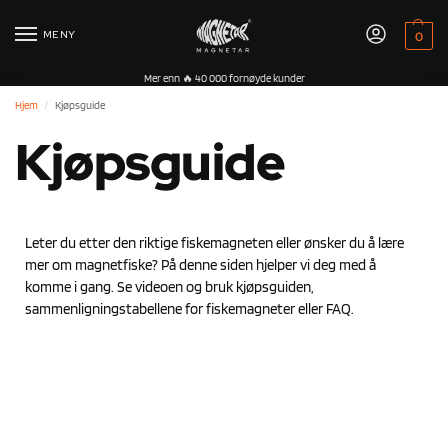
MENY
0
Mer enn 🔥 40 000 fornøyde kunder
Hjem
Kjøpsguide
/
Kjøpsguide
Leter du etter den riktige fiskemagneten eller ønsker du å lære
mer om magnetfiske? På denne siden hjelper vi deg med å
komme i gang. Se videoen og bruk kjøpsguiden,
sammenligningstabellene for fiskemagneter eller FAQ.