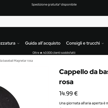
Spedizione gratuita* disponibile
ezzatura
Guida all’acquisto
Consigli e trucchi
Oltre 🔥 40.000 clienti soddisfatti
da baseball Magnetar rosa
Cappello da ba
rosa
14.99
€
Una giornata all’aria aperta è 