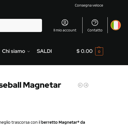
Consegna veloce
Cerca
Il mio account
Contatto
Chi siamo
SALDI
$
0.00
0
seball Magnetar
meglio trascorsa con il
berretto Magnetar®
da