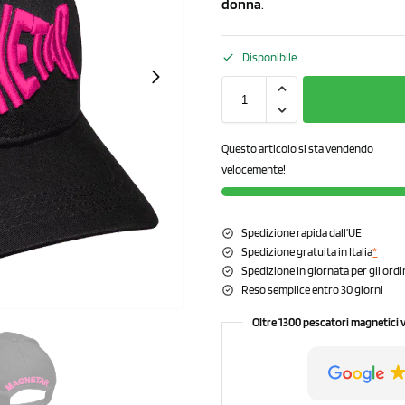
donna
.
Disponibile
Questo articolo si sta vendendo
velocemente!
Spedizione rapida dall’UE
Spedizione gratuita in Italia
*
Spedizione in giornata per gli ordi
Reso semplice entro 30 giorni
Oltre 1300 pescatori magnetici 