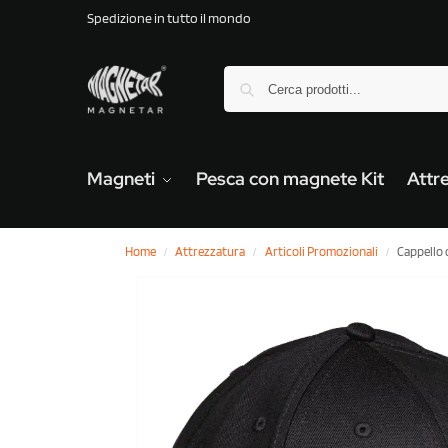
Spedizione in tutto il mondo
Magneti
Pesca con magnete Kit
Attr
Home
Attrezzatura
Articoli Promozionali
Cappello 
/
/
/