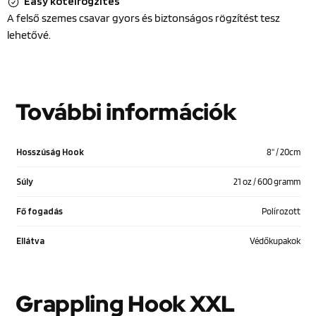
Easy kötélrögzítés
A felső szemes csavar gyors és biztonságos rögzítést tesz
lehetővé.
További információk
Hosszúság Hook
8'' / 20cm
Súly
21 oz / 600 gramm
Fő fogadás
Polírozott
Ellátva
Védőkupakok
Grappling Hook XXL