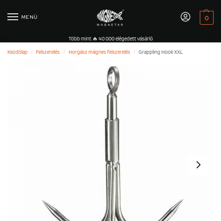
MENÜ
0
Több mint 🔥 40 000 elégedett vásárló
Kezdőlap
Felszerelés
Horgász mágnes felszerelés
Grappling Hook XXL
/
/
/