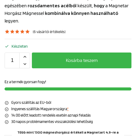
egészében
rozsdamentes acélból
készült,
hogy
a Magnetar
Horgász Mágnessel
kombinálva könnyen használható
legyen.
(
6
vásárlói értékelés)
Készleten
Kosárba teszem
Ez a termék gyorsan fogy!
Gyors szállítás az EU-ból
Ingyenes szállítás Magyarországra
*
14:00 előtt leadott rendelés esetén aznapi feladás
30 napos problémamentes visszaküldési lehetőség
Több mint 1300 mágneshorgász értékeli a Magnetart 4,9-re a