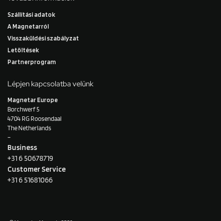
Szállítási adatok
A Magnetarról
Visszaküldési szabályzat
Letöltések
Partnerprogram
Lépjen kapcsolatba velünk
Magnetar Europe
Borchwerf 5
4704 RG Roosendaal
The Netherlands
–
Business
+31 6 50678719
Customer Service
+31 6 51681066