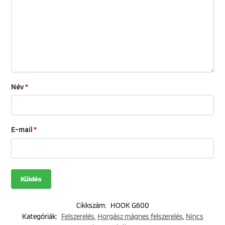
Név
*
E-mail
*
Cikkszám:
HOOK G600
Kategóriák:
Felszerelés
,
Horgász mágnes felszerelés
,
Nincs