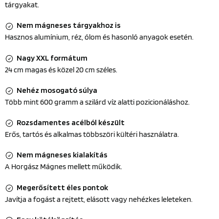
tárgyakat.
Nem mágneses tárgyakhoz is
Hasznos alumínium, réz, ólom és hasonló anyagok esetén.
Nagy XXL formátum
24 cm magas és közel 20 cm széles.
Nehéz mosogató súlya
Több mint 600 gramm a szilárd víz alatti pozicionáláshoz.
Rozsdamentes acélból készült
Erős, tartós és alkalmas többszöri kültéri használatra.
Nem mágneses kialakítás
A Horgász Mágnes mellett működik.
Megerősített éles pontok
Javítja a fogást a rejtett, elásott vagy nehézkes leleteken.