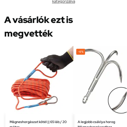
kategorizálva
A vásárlók ezt is
megvették
-6%
Mágneshorgászat kötél || 65 láb / 20
A legjobb csáklya horog
méter
Mágneshorgászathoz