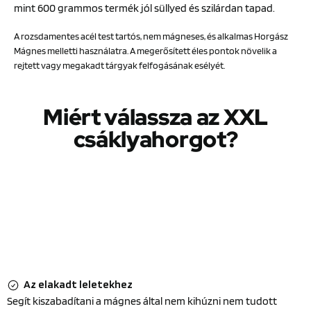
mint 600 grammos termék jól süllyed és szilárdan tapad.
A rozsdamentes acél test tartós, nem mágneses, és alkalmas Horgász
Mágnes melletti használatra. A megerősített éles pontok növelik a
rejtett vagy megakadt tárgyak felfogásának esélyét.
Miért válassza az XXL
csáklyahorgot?
Az elakadt leletekhez
Segít kiszabadítani a mágnes által nem kihúzni nem tudott