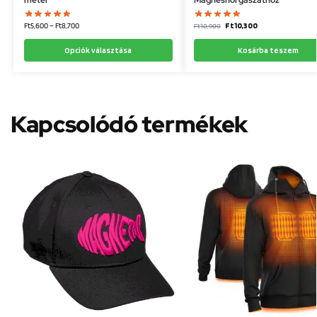
Ft
5,600
–
Ft
8,700
Ft
10,300
Ft
10,900
Opciók választása
Kosárba teszem
Kapcsolódó termékek