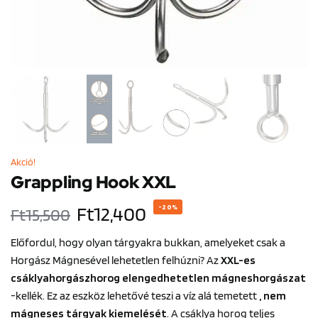
Akció!
Grappling Hook XXL
Ft
12,400
-20%
Ft
15,500
Előfordul, hogy olyan tárgyakra bukkan, amelyeket csak a
Horgász Mágnesével lehetetlen felhúzni? Az
XXL-es
csáklyahorgászhorog
elengedhetetlen mágneshorgászat
-kellék. Ez az eszköz lehetővé teszi a víz alá temetett
, nem
mágneses tárgyak kiemelését
. A csáklya horog teljes