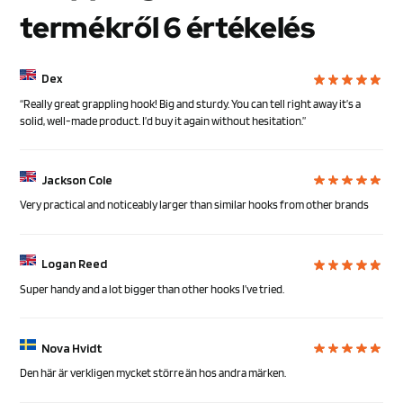
termékről 6 értékelés
Dex
“Really great grappling hook! Big and sturdy. You can tell right away it’s a
solid, well-made product. I’d buy it again without hesitation.”
Jackson Cole
Very practical and noticeably larger than similar hooks from other brands
Logan Reed
Super handy and a lot bigger than other hooks I’ve tried.
Nova Hvidt
Den här är verkligen mycket större än hos andra märken.