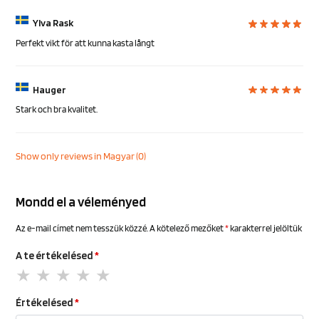
Ylva Rask
Perfekt vikt för att kunna kasta långt
Hauger
Stark och bra kvalitet.
Show only reviews in Magyar (0)
Mondd el a véleményed
Az e-mail címet nem tesszük közzé.
A kötelező mezőket
*
karakterrel jelöltük
A te értékelésed
*
Értékelésed
*