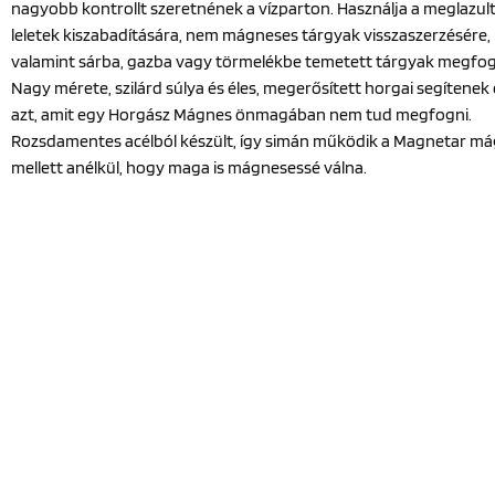
nagyobb kontrollt szeretnének a vízparton. Használja a meglazul
leletek kiszabadítására, nem mágneses tárgyak visszaszerzésére,
valamint sárba, gazba vagy törmelékbe temetett tárgyak megfog
Nagy mérete, szilárd súlya és éles, megerősített horgai segítenek 
azt, amit egy Horgász Mágnes önmagában nem tud megfogni.
Rozsdamentes acélból készült, így simán működik a Magnetar m
mellett anélkül, hogy maga is mágnesessé válna.