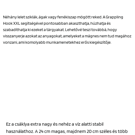
Néhány lelet sziklák, ágak vagy fenékiszap mögött reked. A Grappling
Hook XXL segítségével pontosabban akaszthatja, húzhatja és
szabadíthatja ki ezeket a tárgyakat. Lehetővé teszi továbbá, hogy
visszanyerje azokat az anyagokat, amelyeket a mágnes nem tud magához
vonzani, ami komolyabb munkamenetekhez erős kiegészítője.
Ez a csáklya extra nagy és nehéz a víz alatti stabil
használathoz. A 24 cm magas, majdnem 20 cm széles és több