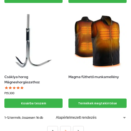
Csáklya horog
Magma fűthető munkamellény
Mágneshorgászathoz
Ft
9,300
Kosárba teszem
Termékek megtekintése
1–12 termék, összesen 16 db