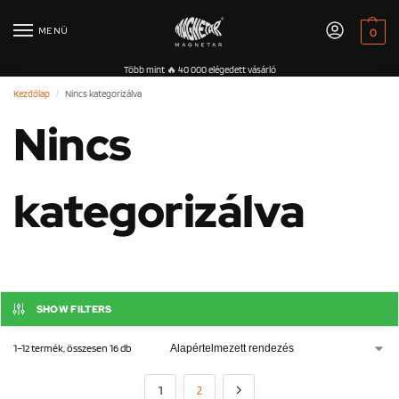
MENÜ
0
Több mint 🔥 40 000 elégedett vásárló
Kezdőlap
Nincs kategorizálva
/
Nincs
kategorizálva
SHOW FILTERS
1–12 termék, összesen 16 db
1
2