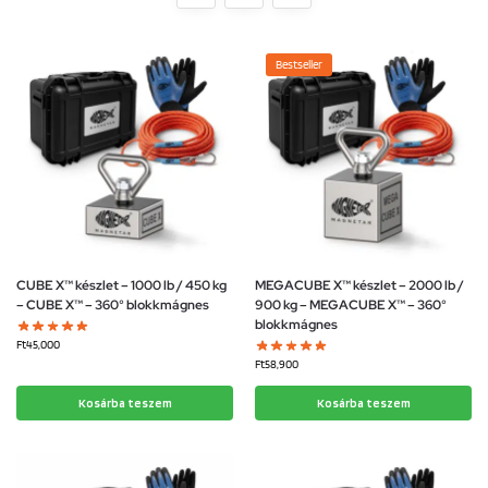
Bestseller
CUBE X™ készlet – 1000 lb / 450 kg
MEGACUBE X™ készlet – 2000 lb /
– CUBE X™ – 360° blokkmágnes
900 kg – MEGACUBE X™ – 360°
blokkmágnes
Ft
45,000
Ft
58,900
Kosárba teszem
Kosárba teszem