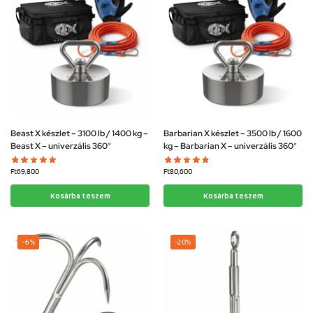
Beast X készlet – 3100 lb / 1400 kg –
Barbarian X készlet – 3500 lb / 1600
Beast X – univerzális 360°
kg – Barbarian X – univerzális 360°
Ft
69,800
Ft
80,600
Kosárba teszem
Kosárba teszem
-6%
-20%