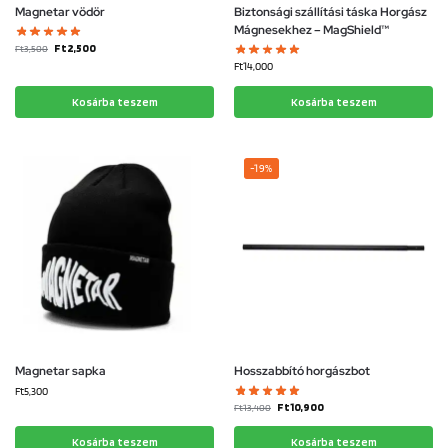
Magnetar vödör
Biztonsági szállítási táska Horgász
Mágnesekhez – MagShield™
Ft
2,500
Ft
3,500
Ft
14,000
Kosárba teszem
Kosárba teszem
-19%
Magnetar sapka
Hosszabbító horgászbot
Ft
5,300
Ft
10,900
Ft
13,400
Kosárba teszem
Kosárba teszem