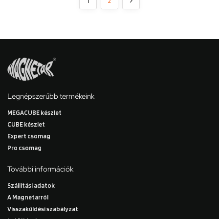
1
2
Legnépszerűbb termékeink
MEGACUBE készlet
CUBE készlet
Expert csomag
Pro csomag
További információk
Szállítási adatok
A Magnetarról
Visszaküldési szabályzat