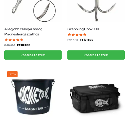
A legjobb csáklya horog
Grappling Hook XXL
Mágneshorgászathoz
Ft
12,400
Ft
15,500
Ft
10,300
Ft
10,900
Kosárba teszem
Kosárba teszem
-29%