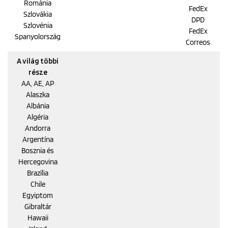
Románia
FedEx
Szlovákia
DPD
Szlovénia
FedEx
Spanyolország
Correos
A világ többi
része
AA, AE, AP
Alaszka
Albánia
Algéria
Andorra
Argentína
Bosznia és
Hercegovina
Brazília
Chile
Egyiptom
Gibraltár
Hawaii