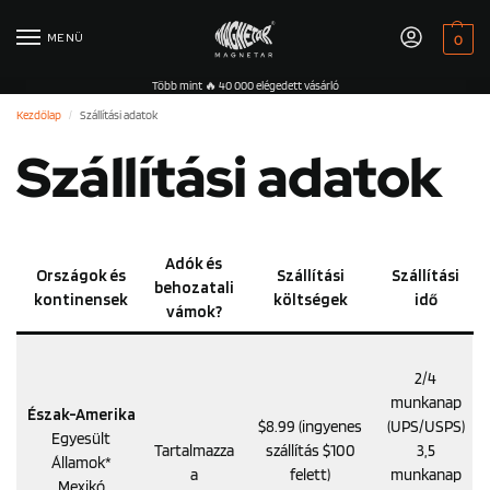
MENÜ
0
Több mint 🔥 40 000 elégedett vásárló
Kezdőlap
Szállítási adatok
/
Szállítási adatok
Adók és
Országok és
Szállítási
Szállítási
behozatali
kontinensek
költségek
idő
vámok?
2/4
munkanap
Észak-Amerika
$8.99 (ingyenes
(UPS/USPS)
Egyesült
Tartalmazza
szállítás $100
3,5
Államok*
a
felett)
munkanap
Mexikó