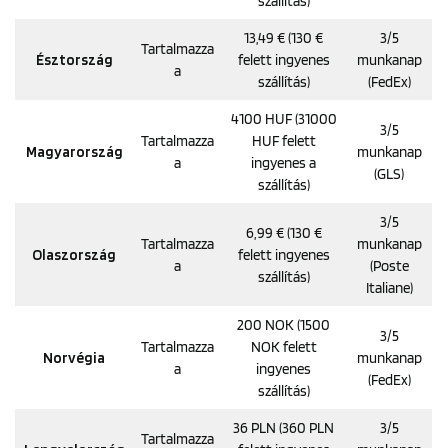
szállítás)
13,49 € (130 €
3/5
Tartalmazza
Észtország
felett ingyenes
munkanap
a
szállítás)
(FedEx)
4100 HUF (31000
3/5
Tartalmazza
HUF felett
Magyarország
munkanap
a
ingyenes a
(GLS)
szállítás)
3/5
6,99 € (130 €
Tartalmazza
munkanap
Olaszország
felett ingyenes
a
(Poste
szállítás)
Italiane)
200 NOK (1500
3/5
Tartalmazza
NOK felett
Norvégia
munkanap
a
ingyenes
(FedEx)
szállítás)
36 PLN (360 PLN
3/5
Tartalmazza