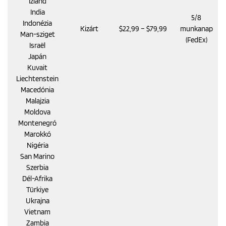
Izland
India
5/8
Indonézia
Kizárt
$22,99 – $79,99
munkanap
Man-sziget
(FedEx)
Israël
Japán
Kuvait
Liechtenstein
Macedónia
Malajzia
Moldova
Montenegró
Marokkó
Nigéria
San Marino
Szerbia
Dél-Afrika
Türkiye
Ukrajna
Vietnam
Zambia