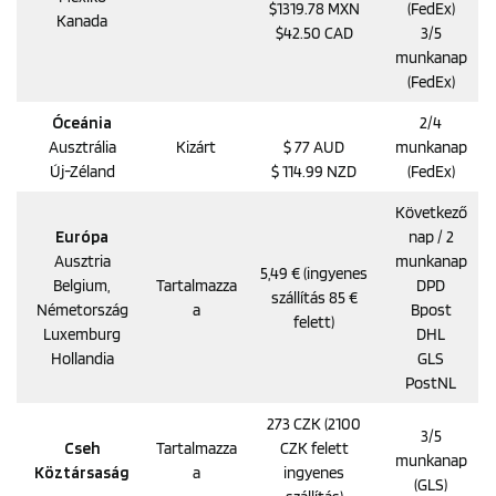
$1319.78 MXN
(FedEx)
Kanada
$42.50 CAD
3/5
munkanap
(FedEx)
Óceánia
2/4
Ausztrália
Kizárt
$ 77 AUD
munkanap
Új-Zéland
$ 114.99 NZD
(FedEx)
Következő
Európa
nap / 2
Ausztria
munkanap
5,49 € (ingyenes
Belgium,
Tartalmazza
DPD
szállítás 85 €
Németország
a
Bpost
felett)
Luxemburg
DHL
Hollandia
GLS
PostNL
273 CZK (2100
3/5
Cseh
Tartalmazza
CZK felett
munkanap
Köztársaság
a
ingyenes
(GLS)