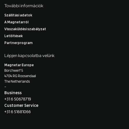
További információk
Szállítási adatok
A Magnetarról
Visszaküldési szabályzat
Letöltések
Partnerprogram
Lépjen kapcsolatba velünk
Magnetar Europe
Borchwerf 5
4704 RG Roosendaal
The Netherlands
–
Business
+31 6 50678719
Customer Service
+31 6 51681066