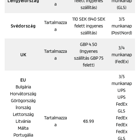
Lengyelország
felett ingyenes
munkanap
a
szállítás)
(GLS)
110 SEK (940 SEK
3/5
Tartalmazza
Svédország
felett ingyenes
munkanap
a
szállítás)
(PostNord)
GBP 4.50
3/4
Tartalmazza
(Ingyenes
UK
munkanap
a
szállítás GBP 75
(FedEx)
felett)
3/5
EU
munkanap
Bulgária
UPS
Horvátország
UPS
Görögország
FedEx
Írország
GLS
Lettország
Tartalmazza
FedEx
Litvánia
€6.99
a
FedEx
Málta
FedEx
Portugália
GLS