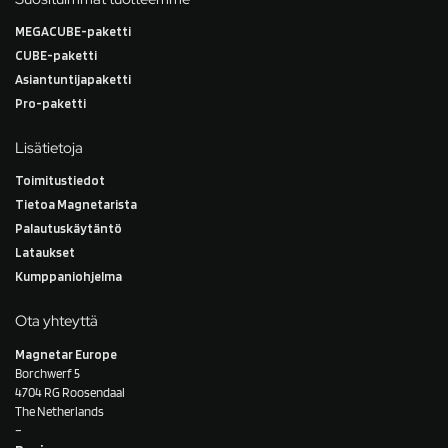
MEGACUBE-paketti
CUBE-paketti
Asiantuntijapaketti
Pro-paketti
Lisätietoja
Toimitustiedot
Tietoa Magnetarista
Palautuskäytäntö
Lataukset
Kumppaniohjelma
Ota yhteyttä
Magnetar Europe
Borchwerf 5
4704 RG Roosendaal
The Netherlands
–