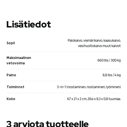
Lisätiedot
Palokaivo, viemärikaivo, kaasukaivo,
Sopii
vesihuoltokaivo muut kaivot
Maksimaalinen
660 lbs / 300 kg
vetovoima
Paino
8,8 lbs / 4 kg
Toiminnot
3-in-1 (nostaminen, nostaminen, lyöminen)
Koko
67 x 21 x 2 cm, 26,4 x 8,3 x 0,8 tuumaa.
3 arviota tuotteelle