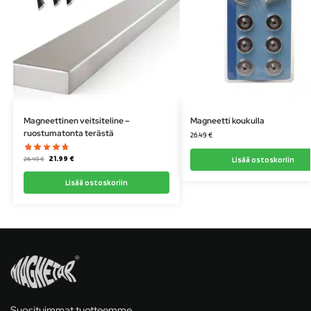
Magneettinen veitsiteline –
Magneetti koukulla
ruostumatonta terästä
26.49
€
21.99
€
Lisää ostoskoriin
26.49
€
Lisää ostoskoriin
Suosituimmat tuotteemme