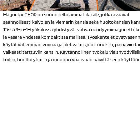
Magnetar THOR on suunniteltu ammattilaisille, jotka avaavat
säännöllisesti kaivojen ja viemärin kansia sekä huoltokansien kan
Tässä 3-in-1-työkalussa yhdistyvät vahva neodyymimagneetti, 
ja vasara yhdessä kompaktissa mallissa. Työskentelet pystyasen
käytät vähemmän voimaa ja olet valmis juuttuneisiin, painaviin tai
vaikeasti tarttuviin kansiin. Käytännöllinen työkalu yleishyödyllisii
töihin, huoltoryhmiin ja muuhun vaativaan päivittäiseen käyttöön