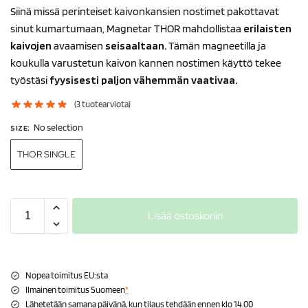
Siinä missä perinteiset kaivonkansien nostimet pakottavat
sinut kumartumaan, Magnetar THOR mahdollistaa
erilaisten
kaivojen
avaamisen
seisaaltaan.
Tämän magneetilla ja
koukulla varustetun kaivon kannen nostimen käyttö tekee
työstäsi
fyysisesti paljon vähemmän vaativaa.
(
3
tuotearviota)
No selection
SIZE
:
THOR SINGLE
Lisää ostoskoriin
Nopea toimitus EU:sta
Ilmainen toimitus Suomeen
*
Lähetetään samana päivänä, kun tilaus tehdään ennen klo 14.00