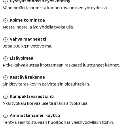
Pystyasennossa työskentely
Vähemmän taipumista kannen avaamisen yhteydessä.
Kolme toimintoa
Nosta, nosta ja lyö yhdellä työkalulla.
Vahva magneetti
Jopa 300 kg:n vetovoima.
Lisävoimaa
Pitkä kahva auttaa irrottamaan raskaasti juuttuneet kannet.
Kestävä rakenne
Sinkitty teräs koviin päivittäisiin olosuhteisiin.
Kompakti varastointi
Yksi työkalu korvaa useita irrallisia työkaluja.
Ammattimainen käyttö
Tehty usein toistuvaan huoltoon ja yleishyödyllisiin töihin.