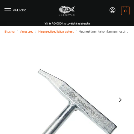
VALIKKO
0
Yli 🔥 40 000 tyytyväistä asiakasta
Etusivu
Varusteet
Magneettiset lisävarusteet
Magneettinen kaivon kannen nostin vasaralla
/
/
/