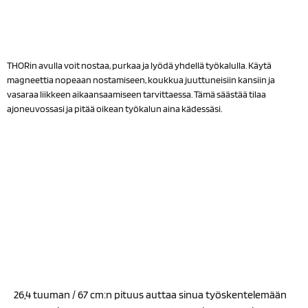
THORin avulla voit nostaa, purkaa ja lyödä yhdellä työkalulla. Käytä
magneettia nopeaan nostamiseen, koukkua juuttuneisiin kansiin ja
vasaraa liikkeen aikaansaamiseen tarvittaessa. Tämä säästää tilaa
ajoneuvossasi ja pitää oikean työkalun aina kädessäsi.
26,4 tuuman / 67 cm:n pituus auttaa sinua työskentelemään