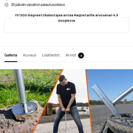
30 päivän vaivaton palautusoikeus
Yli 1300 magneettikalastajaa antaa Magnetarille arvosanan 4,9
Googlessa
Galleria
Kuvaus
Lisätiedot
Arviot
3