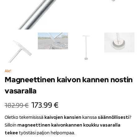
Ale!
Magneettinen kaivon kannen nostin
vasaralla
173.99
€
182.99
€
Oletko tekemisissä
kaivojen kansien
kanssa
säännöllisesti
?
Silloin
magneettinen kaivonkannen koukku vasaralla
tekee
työstäsi paljon helpompaa.