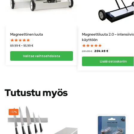
Magneettinen luuta
Magneettiluuta 2.0 – intensiivi
käyttöön
69.99
€
–
95.99
€
204.49
€
234.99
€
Valitse vaihtoehdoista
Lisää ostoskoriin
Tutustu myös
-17%