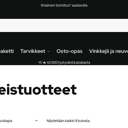
Ilmainen toimitus* saatavilla
aketti
Tarvikkeet
Osto-opas
Vinkkejä ja neuv
Yli 🔥 40 000 tyytyväistä asiakasta
eistuotteet
Näytetään kaikki 9 tulosta