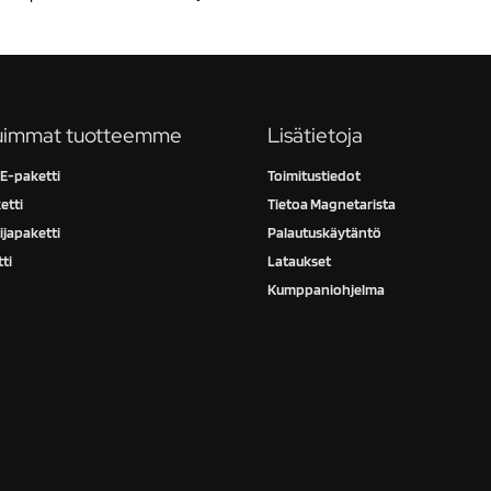
uimmat tuotteemme
Lisätietoja
-paketti
Toimitustiedot
etti
Tietoa Magnetarista
ijapaketti
Palautuskäytäntö
ti
Lataukset
Kumppaniohjelma