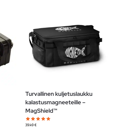
Turvallinen kuljetuslaukku
kalastusmagneeteille –
MagShield™
39.49
€