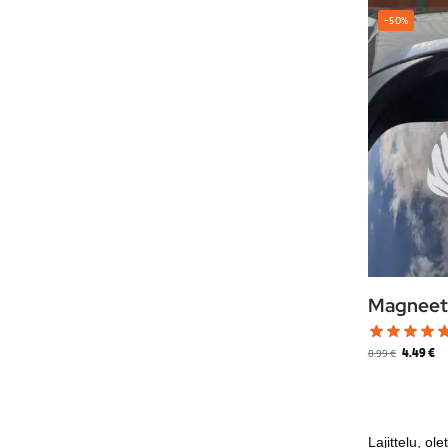
-50%
Magneetti
4.49
€
8.99
€