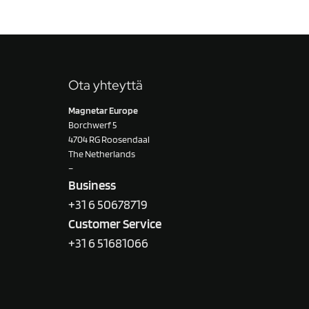
Ota yhteyttä
Magnetar Europe
Borchwerf 5
4704 RG Roosendaal
The Netherlands
–
Business
+31 6 50678719
Customer Service
+31 6 51681066