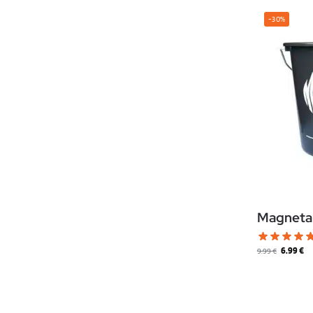
-30%
Magnetar
6.99
€
9.99
€