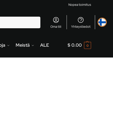
Nopea toimitus
Haku
Oma tili
Yhteystiedot
oja
Meistä
ALE
$
0.00
0