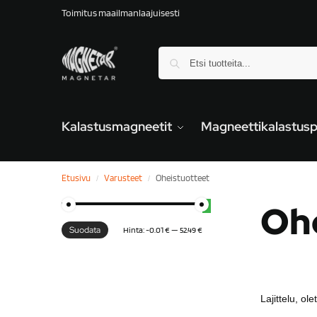
Toimitus maailmanlaajuisesti
Kalastusmagneetit
Magneettikalastusp
Etusivu
Varusteet
Oheistuotteet
/
/
Oh
Suodata
Hinta:
-0.01 €
—
52.49 €