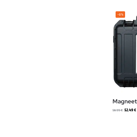
-8%
Magneett
52.49
€
56.99
€