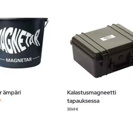
 ämpäri
Kalastusmagneetti
tapauksessa
30.49
€