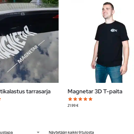
kalastus tarrasarja
Magnetar 3D T-paita
21.99
€
Näytetään kaikki 9 tulosta