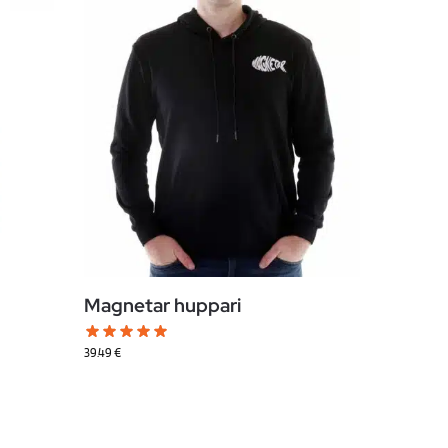
Magnetar huppari
39.49
€