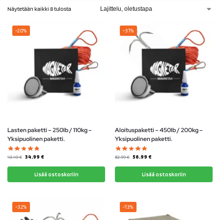
Näytetään kaikki 8 tulosta
-20%
-31%
Lasten paketti – 250lb / 110kg –
Aloituspaketti – 450lb / 200kg –
Yksipuolinen paketti.
Yksipuolinen paketti.
34.99
€
56.99
€
43.49
€
82.99
€
Lisää ostoskoriin
Lisää ostoskoriin
-32%
-13%