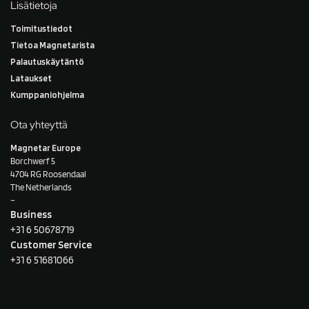
Lisätietoja
Toimitustiedot
Tietoa Magnetarista
Palautuskäytäntö
Lataukset
Kumppaniohjelma
Ota yhteyttä
Magnetar Europe
Borchwerf 5
4704 RG Roosendaal
The Netherlands
–
Business
+31 6 50678719
Customer Service
+31 6 51681066