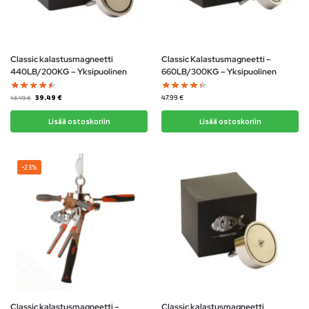
Classic kalastusmagneetti
Classic Kalastusmagneetti –
440LB/200KG – Yksipuolinen
660LB/300KG – Yksipuolinen
39.49
€
47.99
€
43.49
€
Lisää ostoskoriin
Lisää ostoskoriin
-23%
Classic kalastusmagneetti –
Classic kalastusmagneetti