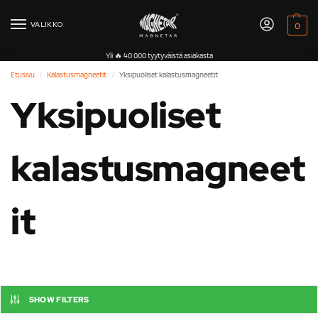
VALIKKO
0
Yli 🔥 40 000 tyytyväistä asiakasta
Etusivu
Kalastusmagneetit
Yksipuoliset kalastusmagneetit
/
/
Yksipuoliset
kalastusmagneet
it
SHOW FILTERS