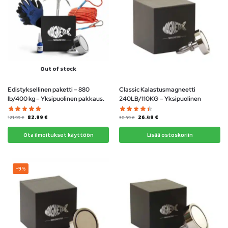
Out of stock
Edistyksellinen paketti – 880
Classic Kalastusmagneetti
lb/400 kg – Yksipuolinen pakkaus.
240LB/110KG – Yksipuolinen
82.99
€
26.49
€
121.99
€
30.49
€
Ota ilmoitukset käyttöön
Lisää ostoskoriin
-9%