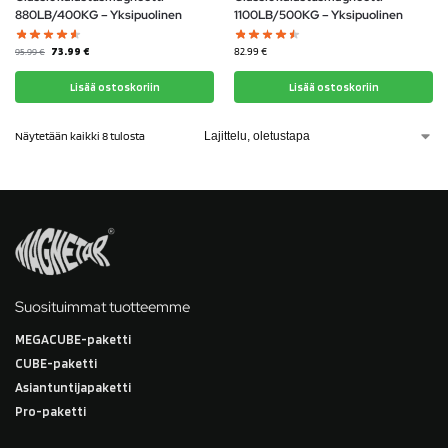
880LB/400KG – Yksipuolinen
1100LB/500KG – Yksipuolinen
73.99
€
82.99
€
95.99
€
Lisää ostoskoriin
Lisää ostoskoriin
Näytetään kaikki 8 tulosta
Suosituimmat tuotteemme
MEGACUBE-paketti
CUBE-paketti
Asiantuntijapaketti
Pro-paketti