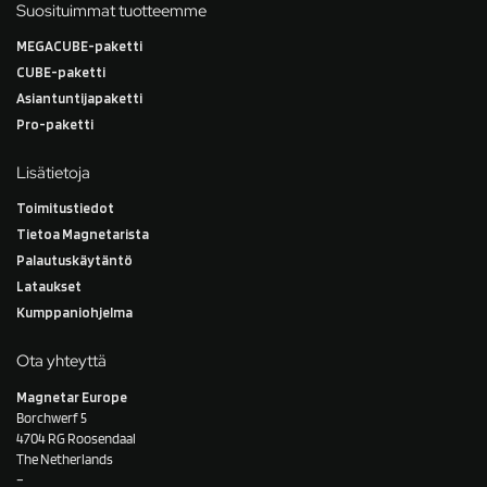
Suosituimmat tuotteemme
MEGACUBE-paketti
CUBE-paketti
Asiantuntijapaketti
Pro-paketti
Lisätietoja
Toimitustiedot
Tietoa Magnetarista
Palautuskäytäntö
Lataukset
Kumppaniohjelma
Ota yhteyttä
Magnetar Europe
Borchwerf 5
4704 RG Roosendaal
The Netherlands
–