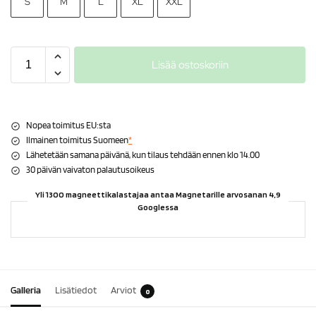
S
M
L
XL
XXL
Lisää ostoskoriin
Nopea toimitus EU:sta
Ilmainen toimitus Suomeen
*
Lähetetään samana päivänä, kun tilaus tehdään ennen klo 14.00
30 päivän vaivaton palautusoikeus
Yli 1300 magneettikalastajaa antaa Magnetarille arvosanan 4,9
Googlessa
Galleria
Lisätiedot
Arviot
0