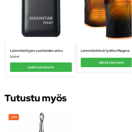
Lämmitettyjen vaatteiden akku
Lämmitettävä työliivi Magma
52.49
€
Näytä tuotteet
Lisää ostoskoriin
Tutustu myös
-20%