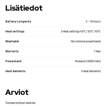
Lisätiedot
Battery Longevity
5 – 10 hours
Heat settings
3 Heat settings 45°C / 55°C / 65°C
Washable
Yes (remove powerbank)
Warranty
1 Year
Powerbank
Mukana (13000 mAh)
Heat elements
3 Heat elements
Arviot
Tuotearvioita ei vielä ole.