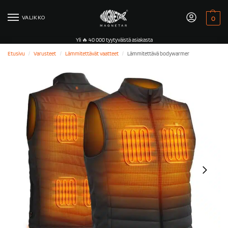
VALIKKO
0
Yli 🔥 40 000 tyytyväistä asiakasta
Etusivu
Varusteet
Lämmitettävät vaatteet
Lämmitettävä bodywarmer
/
/
/