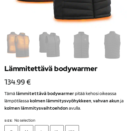
Lämmitettävä bodywarmer
134.99
€
Tämä
lämmitettävä
bodywarmer
pitää kehosi oikeassa
lämpötilassa
kolmen lämmitysvyöhykkeen
,
vahvan akun
ja
kolmen lämmitysvaihtoehdon
avulla.
No selection
SIZE
: