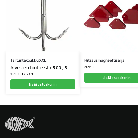
Tartuntakoukku XXL
Hitsausmagneettisarja
26.49
€
Arvostelu tuotteesta:
5.00
/ 5
34.99
€
43.49
€
Lisää ostoskoriin
Lisää ostoskoriin