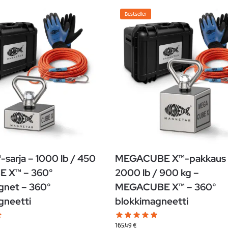
Bestseller
sarja – 1000 lb / 450
MEGACUBE X™-pakkaus 
E X™ – 360°
2000 lb / 900 kg –
net – 360°
MEGACUBE X™ – 360°
gneetti
blokkimagneetti
165.49
€