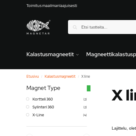
Toimitus maailmanlaajuisesti
Kalastusmagneetit
Magneettikalastusp
Etusivu
Kalastusmagneetit
X line
/
/
Magnet Type
X l
Kortteli 360
(2)
Sylinteri 360
(2)
X-Line
(4)