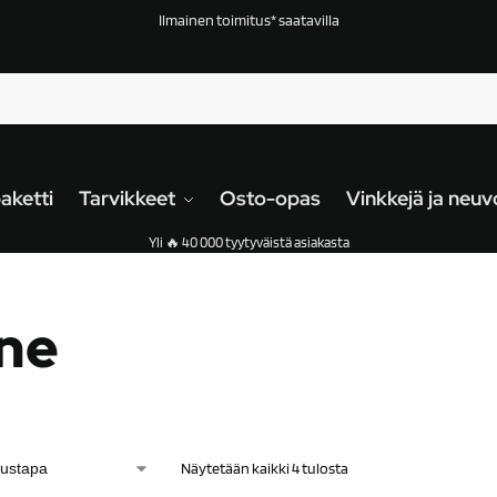
Ilmainen toimitus* saatavilla
aketti
Tarvikkeet
Osto-opas
Vinkkejä ja neuv
Yli 🔥 40 000 tyytyväistä asiakasta
ine
Näytetään kaikki 4 tulosta