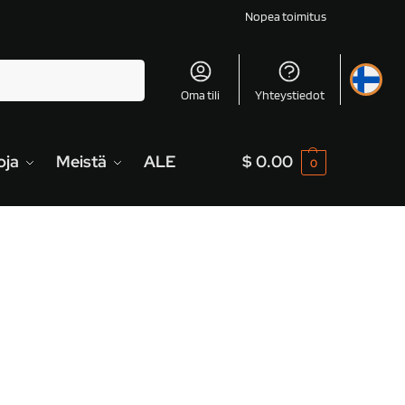
Nopea toimitus
Haku
Oma tili
Yhteystiedot
oja
Meistä
ALE
$
0.00
0