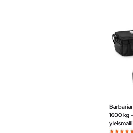
Barbarian
1600 kg –
yleismall