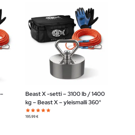
–
Beast X -setti – 3100 lb / 1400
kg – Beast X – yleismalli 360°
195.99
€