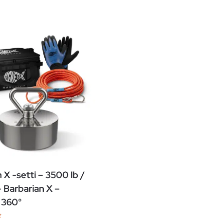
 X -setti – 3500 lb /
 Barbarian X –
i 360°