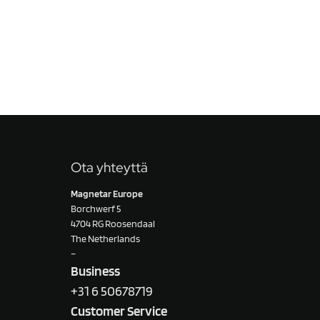
Ota yhteyttä
Magnetar Europe
Borchwerf 5
4704 RG Roosendaal
The Netherlands
–
Business
+31 6 50678719
Customer Service