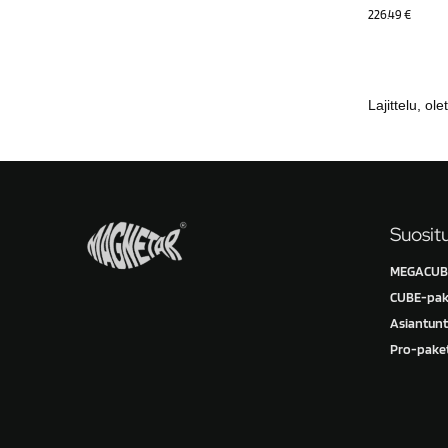
226.49
€
Suosit
MEGACUBE
CUBE-pak
Asiantunt
Pro-paket