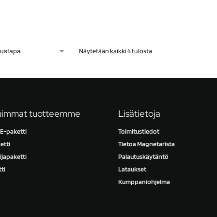
Näytetään kaikki 4 tulosta
uimmat tuotteemme
Lisätietoja
-paketti
Toimitustiedot
etti
Tietoa Magnetarista
ijapaketti
Palautuskäytäntö
ti
Lataukset
Kumppaniohjelma