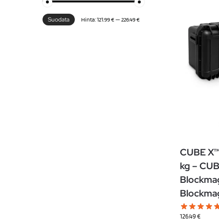
Suodata
Hinta:
121.99 €
—
226.49 €
CUBE X™-
kg – CUB
Blockmag
Blockma
126.49
€