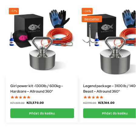
-17%
-34%
Bestseller
Girl power kit -1300lb / 600kg –
Legend package – 3100 lb / 140
Hardcore – Allround 360°
Beast – Allround 360°
Kč
3,570.00
Kč
5,166.00
Kč
4,305.00
Kč
7,770.00
Přidat do košíku
Přidat do košíku