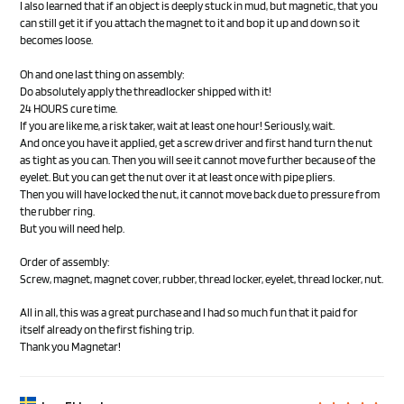
I also learned that if an object is deeply stuck in mud, but magnetic, that you
can still get it if you attach the magnet to it and bop it up and down so it
becomes loose.
Oh and one last thing on assembly:
Do absolutely apply the threadlocker shipped with it!
24 HOURS cure time.
If you are like me, a risk taker, wait at least one hour! Seriously, wait.
And once you have it applied, get a screw driver and first hand turn the nut
as tight as you can. Then you will see it cannot move further because of the
eyelet. But you can get the nut over it at least once with pipe pliers.
Then you will have locked the nut, it cannot move back due to pressure from
the rubber ring.
But you will need help.
Order of assembly:
Screw, magnet, magnet cover, rubber, thread locker, eyelet, thread locker, nut.
All in all, this was a great purchase and I had so much fun that it paid for
itself already on the first fishing trip.
Thank you Magnetar!