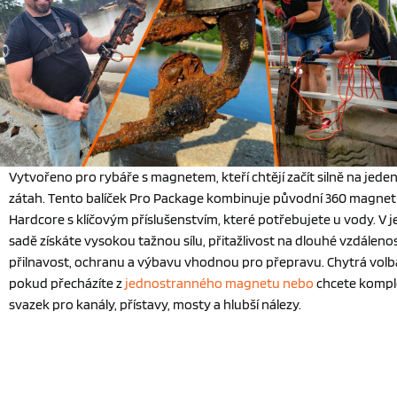
Vytvořeno pro rybáře s magnetem, kteří chtějí začít silně na jede
zátah. Tento balíček Pro Package kombinuje původní 360 magnet
Hardcore s klíčovým příslušenstvím, které potřebujete u vody. V 
sadě získáte vysokou tažnou sílu, přitažlivost na dlouhé vzdálenos
přilnavost, ochranu a výbavu vhodnou pro přepravu. Chytrá volb
pokud přecházíte z
jednostranného magnetu nebo
chcete kompl
svazek pro kanály, přístavy, mosty a hlubší nálezy.