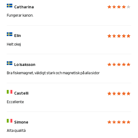
Catharina
Fungerar kanon.
Elin
Helt okej
Lo Isaksson
Bra fiskemagnet, väldigt stark och magnetisk på alla sidor
Castelli
Eccellente
Simone
Alta qualità