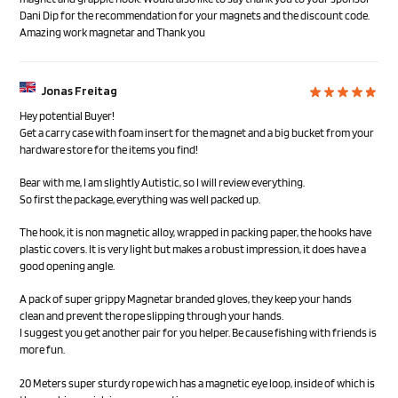
Dani Dip for the recommendation for your magnets and the discount code.
Amazing work magnetar and Thank you
Jonas Freitag
Hey potential Buyer!
Get a carry case with foam insert for the magnet and a big bucket from your
hardware store for the items you find!
Bear with me, I am slightly Autistic, so I will review everything.
So first the package, everything was well packed up.
The hook, it is non magnetic alloy, wrapped in packing paper, the hooks have
plastic covers. It is very light but makes a robust impression, it does have a
good opening angle.
A pack of super grippy Magnetar branded gloves, they keep your hands
clean and prevent the rope slipping through your hands.
I suggest you get another pair for you helper. Be cause fishing with friends is
more fun.
20 Meters super sturdy rope wich has a magnetic eye loop, inside of which is