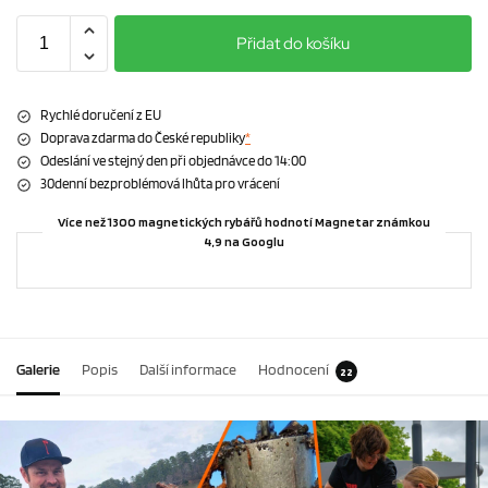
Přidat do košíku
Rychlé doručení z EU
Doprava zdarma do České republiky
*
Odeslání ve stejný den při objednávce do 14:00
30denní bezproblémová lhůta pro vrácení
Více než 1300 magnetických rybářů hodnotí Magnetar známkou
4,9 na Googlu
Galerie
Popis
Další informace
Hodnocení
22