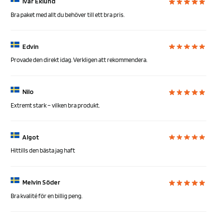
Ivar Eklund
Bra paket med allt du behöver till ett bra pris.
Edvin
Provade den direkt idag. Verkligen att rekommendera.
Nilo
Extremt stark – vilken bra produkt.
Algot
Hittills den bästa jag haft
Melvin Söder
Bra kvalité för en billig peng.