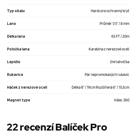
Typ obalu
Hardcore ochranný kryt
Lano
Průměr 1/3" / 8 mm
Délka lana
65 FT / 20m
Položka lana
Karabina z nerezové oceli
Lepidlo
2ml lahvička
Rukavice
Pár nepromokavých rukavic
Háček z nerezové oceli
Délka 8'' / 19cm Rozšířená 6'' / 15,5cm
Magnet type
Válec 360
22 recenzí
Balíček Pro