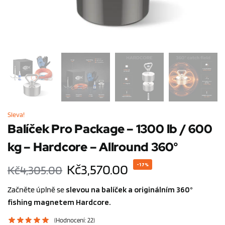
Sleva!
Balíček Pro Package – 1300 lb / 600
kg – Hardcore – Allround 360°
Kč
3,570.00
-17%
Kč
4,305.00
Začněte úplně se
slevou na balíček a
originálním 360°
fishing magnetem Hardcore.
(Hodnocení:
22
)