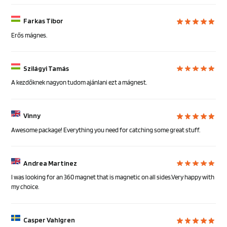
Farkas Tibor
Erős mágnes.
Szilágyi Tamás
A kezdőknek nagyon tudom ajánlani ezt a mágnest.
Vinny
Awesome package! Everything you need for catching some great stuff.
Andrea Martinez
I was looking for an 360 magnet that is magnetic on all sides.Very happy with
my choice.
Casper Vahlgren