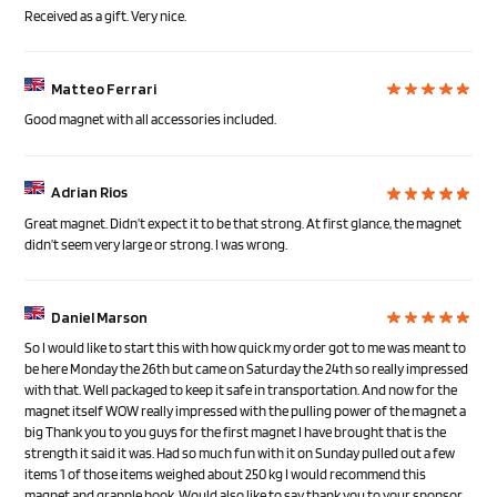
Received as a gift. Very nice.
Matteo Ferrari
Good magnet with all accessories included.
Adrian Rios
Great magnet. Didn’t expect it to be that strong. At first glance, the magnet
didn’t seem very large or strong. I was wrong.
Daniel Marson
So I would like to start this with how quick my order got to me was meant to
be here Monday the 26th but came on Saturday the 24th so really impressed
with that. Well packaged to keep it safe in transportation. And now for the
magnet itself WOW really impressed with the pulling power of the magnet a
big Thank you to you guys for the first magnet I have brought that is the
strength it said it was. Had so much fun with it on Sunday pulled out a few
items 1 of those items weighed about 250 kg I would recommend this
magnet and grapple hook. Would also like to say thank you to your sponsor