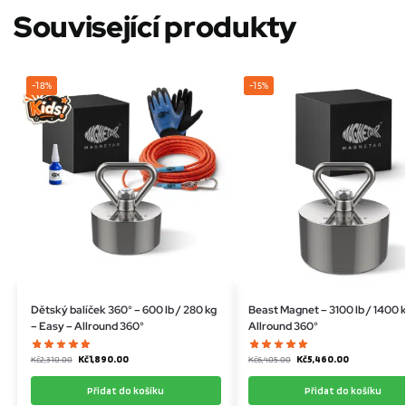
Související produkty
-18%
-15%
Dětský balíček 360° – 600 lb / 280 kg
Beast Magnet – 3100 lb / 1400 k
– Easy – Allround 360°
Allround 360°
Kč
1,890.00
Kč
5,460.00
Kč
2,310.00
Kč
6,405.00
Přidat do košíku
Přidat do košíku