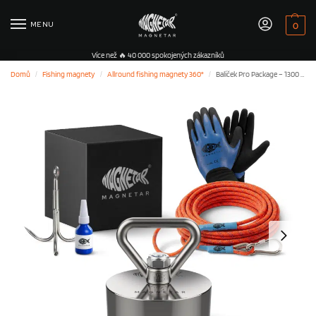
MENU
0
Více než 🔥 40 000 spokojených zákazníků
Domů
Fishing magnety
Allround fishing magnety 360°
Balíček Pro Package – 1300 lb / 600 kg – Hardcore – Allround 360°
/
/
/