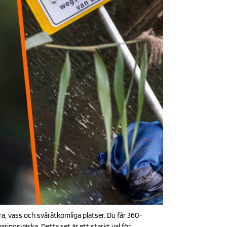
era, vass och svåråtkomliga platser. Du får 360-
ingsväska. Detta set är ett starkt val för