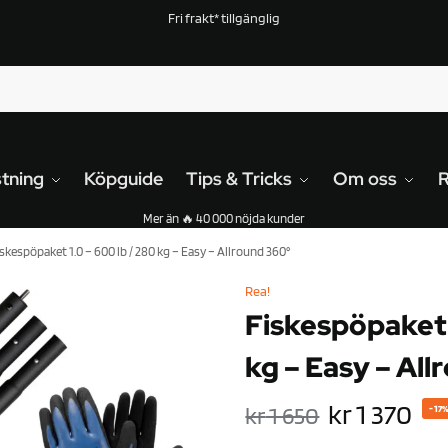
Fri frakt* tillgänglig
tning
Köpguide
Tips & Tricks
Om oss
Mer än 🔥 40 000 nöjda kunder
iskespöpaket 1.0 – 600 lb / 280 kg – Easy – Allround 360°
Rea!
Fiskespöpaket 1
kg – Easy – All
kr
1 370
kr
1 650
-17