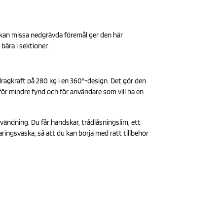
ep kan missa nedgrävda föremål ger den här
bära i sektioner.
dragkraft på 280 kg i en 360°-design. Det gör den
v för mindre fynd och för användare som vill ha en
nvändning. Du får handskar, trådlåsningslim, ett
ringsväska, så att du kan börja med rätt tillbehör