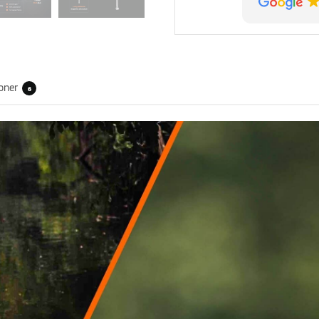
oner
6