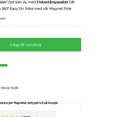
sion
? Det kan du med
Fiskestångspaket 1.0
!
360° Easy för fiske med vår Magnet Pole.
ner)
Lägg till i varukorg
före kl. 14.00
skare ger Magnetar betyget 4,9 på Google