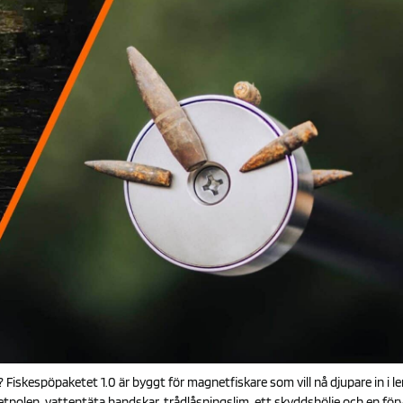
? Fiskespöpaketet 1.0 är byggt för magnetfiskare som vill nå djupare in i l
en, vattentäta handskar, trådlåsningslim, ett skyddshölje och en förvar