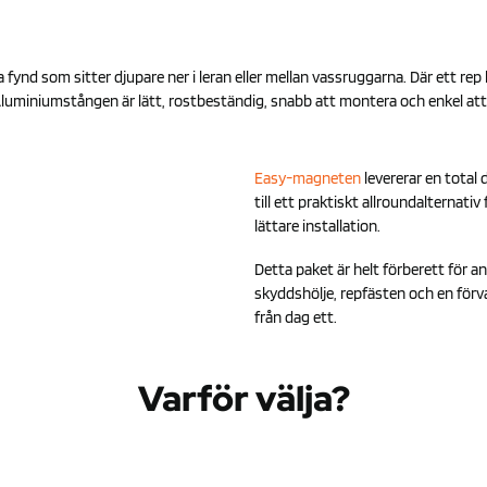
ta fynd som sitter djupare ner i leran eller mellan vassruggarna. Där ett r
Aluminiumstången är lätt, rostbeständig, snabb att montera och enkel att 
Easy-magneten
levererar en total 
till ett praktiskt allroundalternati
lättare installation.
Detta paket är helt förberett för a
skyddshölje, repfästen och en förva
från dag ett.
Varför välja?