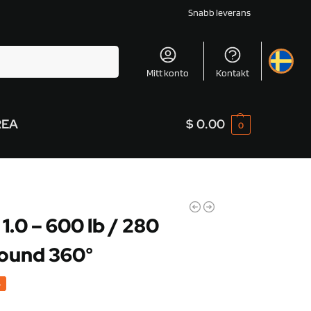
Snabb leverans
Sök
Mitt konto
Kontakt
REA
$
0.00
0
.0 – 600 lb / 280
round 360°
%