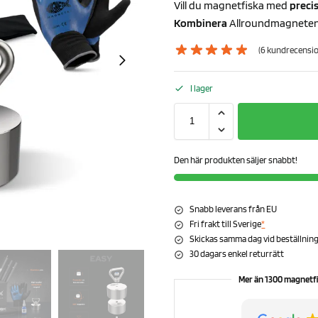
Vill du magnetfiska med
preci
Kombinera
Allroundmagneten 
(
6
kundrecensio
I lager
Den här produkten säljer snabbt!
Snabb leverans från EU
Fri frakt till Sverige
*
Skickas samma dag vid beställning 
30 dagars enkel returrätt
Mer än 1300 magnetfi