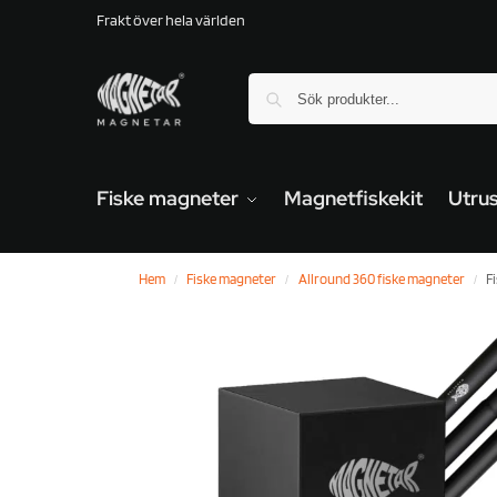
Frakt över hela världen
Fiske magneter
Magnetfiskekit
Utrus
Hem
Fiske magneter
Allround 360 fiske magneter
F
/
/
/