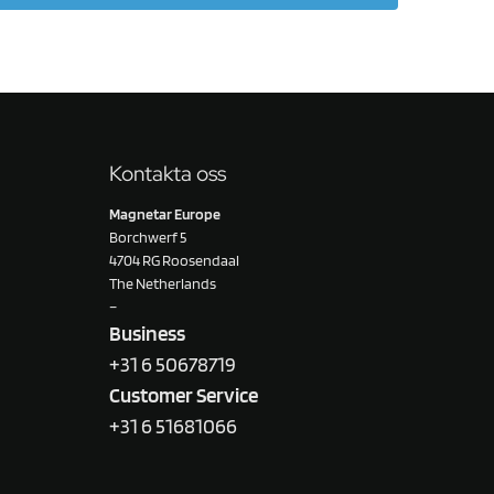
Kontakta oss
Magnetar Europe
Borchwerf 5
4704 RG Roosendaal
The Netherlands
–
Business
+31 6 50678719
Customer Service
+31 6 51681066