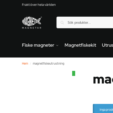
Frakt över hela världen
Fiske magneter
Magnetfiskekit
Utrus
Hem
magnetfiskeutrustning
/
ma
Inga produ