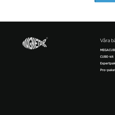
Våra bä
MEGACUBE
CUBE-kit
Expertpa
Pro-pake