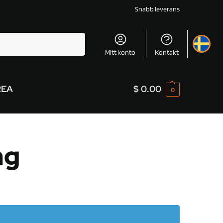
Snabb leverans
Sök
Mitt konto
Kontakt
REA
$
0.00
0
ng