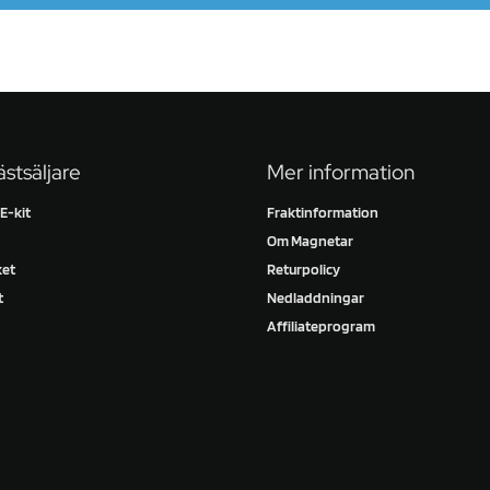
stsäljare
Mer information
-kit
Fraktinformation
Om Magnetar
ket
Returpolicy
t
Nedladdningar
Affiliateprogram