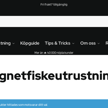
Fri frakt* tillgänglig
tning
Köpguide
Tips & Tricks
Om oss
Mer än 🔥 40 000 nöjda kunder
gnetfiskeutrustni
kter hittades som motsvarar ditt val.