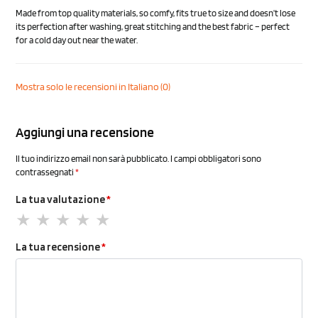
Made from top quality materials, so comfy, fits true to size and doesn’t lose
its perfection after washing, great stitching and the best fabric – perfect
for a cold day out near the water.
Mostra solo le recensioni in Italiano (0)
Aggiungi una recensione
Il tuo indirizzo email non sarà pubblicato.
I campi obbligatori sono
contrassegnati
*
La tua valutazione
*
La tua recensione
*