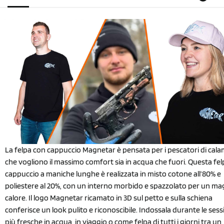
La felpa con cappuccio Magnetar è pensata per i pescatori di cala
che vogliono il massimo comfort sia in acqua che fuori. Questa fe
cappuccio a maniche lunghe è realizzata in misto cotone all’80% e
poliestere al 20%, con un interno morbido e spazzolato per un ma
calore. Il logo Magnetar ricamato in 3D sul petto e sulla schiena
conferisce un look pulito e riconoscibile. Indossala durante le sess
più fresche in acqua, in viaggio o come felpa di tutti i giorni tra un