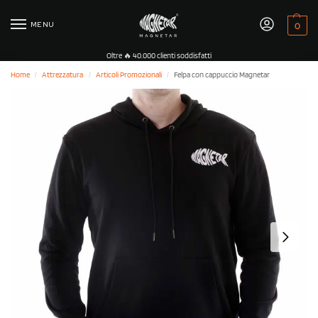
MENU
0
Oltre 🔥 40.000 clienti soddisfatti
Home
Attrezzatura
Articoli Promozionali
Felpa con cappuccio Magnetar
/
/
/