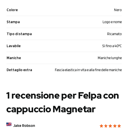
Colore
Nero
Stampa
Logo e nome
Tipo di stampa
Ricamato
Lavabile
Sì fino a 40°C
Maniche
Maniche lunghe
Dettaglio extra
Fascia elastica in vita e alla fine delle maniche
1 recensione per
Felpa con
cappuccio Magnetar
Jake Robson