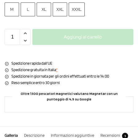
M
L
XL
XXL
XXXL
Aggiungi al carrello
Spedizione rapida dall’UE
Spedizione gratuita in Italia
*
Spedizione in giornata per gli ordini effettuati entro le 14:00
Reso semplice entro 30 giorni
Oltre 1300 pescatori magnetici valutano Magnetar con un
punteggio di 4,9 su Google
Galleria
Descrizione
Informazioni aggiuntive
Recensioni
1