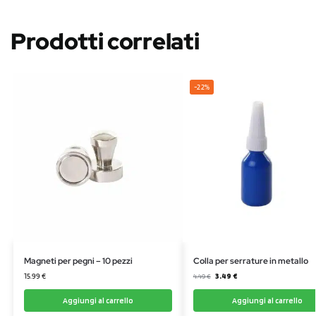
Prodotti correlati
-22%
Magneti per pegni – 10 pezzi
Colla per serrature in metallo
15.99
€
3.49
€
4.49
€
Aggiungi al carrello
Aggiungi al carrello