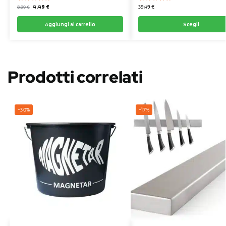
4.49
€
39.49
€
8.99
€
Aggiungi al carrello
Scegli
Prodotti correlati
-30%
-17%