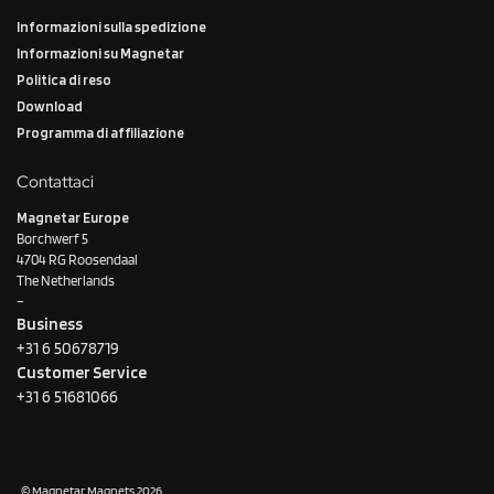
Informazioni sulla spedizione
Informazioni su Magnetar
Politica di reso
Download
Programma di affiliazione
Contattaci
Magnetar Europe
Borchwerf 5
4704 RG Roosendaal
The Netherlands
–
Business
+31 6 50678719
Customer Service
+31 6 51681066
© Magnetar Magnets 2026