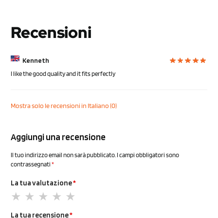
Recensioni
Kenneth
I like the good quality and it fits perfectly
Mostra solo le recensioni in Italiano (0)
Aggiungi una recensione
Il tuo indirizzo email non sarà pubblicato.
I campi obbligatori sono
contrassegnati
*
La tua valutazione
*
La tua recensione
*