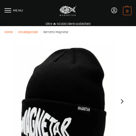
MENU
0
Oltre 🔥 40.000 clienti soddisfatti
Home
Uncategorized
Berretto Magnetar
/
/