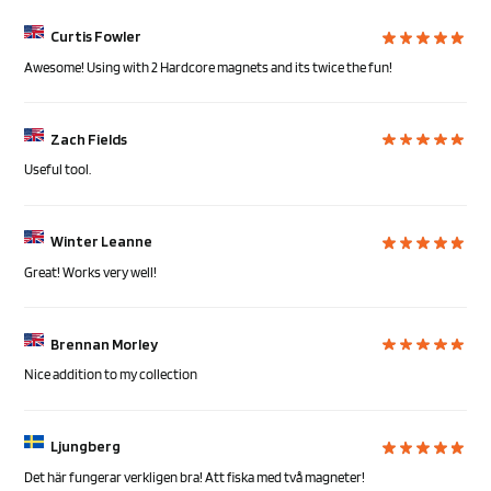
Curtis Fowler
Awesome! Using with 2 Hardcore magnets and its twice the fun!
Zach Fields
Useful tool.
Winter Leanne
Great! Works very well!
Brennan Morley
Nice addition to my collection
Ljungberg
Det här fungerar verkligen bra! Att fiska med två magneter!