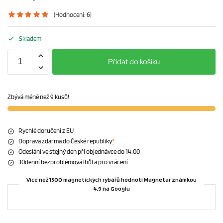
(Hodnocení:
6
)
Skladem
Přidat do košíku
Zbývá méně než 9 kusů!
Rychlé doručení z EU
Doprava zdarma do České republiky
*
Odeslání ve stejný den při objednávce do 14:00
30denní bezproblémová lhůta pro vrácení
Více než 1300 magnetických rybářů hodnotí Magnetar známkou
4,9 na Googlu