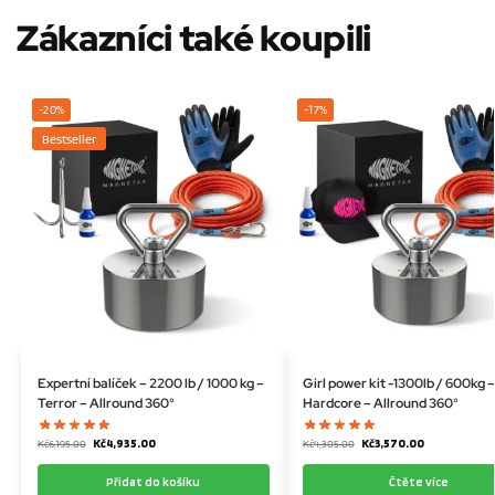
Zákazníci také koupili
-20%
-17%
Bestseller
Expertní balíček – 2200 lb / 1000 kg –
Girl power kit -1300lb / 600kg –
Terror – Allround 360°
Hardcore – Allround 360°
Kč
4,935.00
Kč
3,570.00
Kč
6,195.00
Kč
4,305.00
Přidat do košíku
Čtěte více