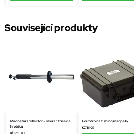
Související produkty
Magnetar Collector – sběrač třísek a
Pouzdro na fishing magnety
hřebíků
Kč
735.00
Kč
1,260.00