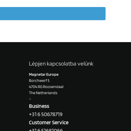
Lépjen kapcsolatba velünk
Magnetar Europe
Borchwerf 5
4704 RG Roosendaal
The Netherlands
–
Business
+31 6 50678719
Customer Service
+31 6 51681066