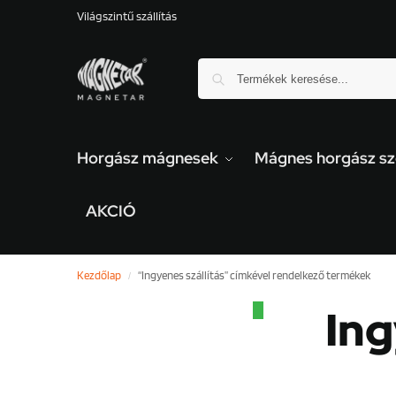
Világszintű szállítás
Horgász mágnesek
Mágnes horgász sz
AKCIÓ
Kezdőlap
“Ingyenes szállítás” címkével rendelkező termékek
/
Ing