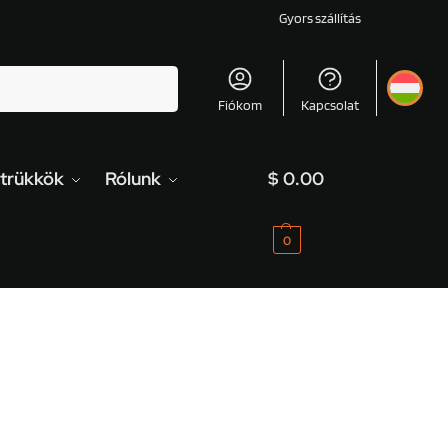
Gyors szállítás
Keresés
Fiókom
Kapcsolat
 trükkök
Rólunk
$
0.00
0