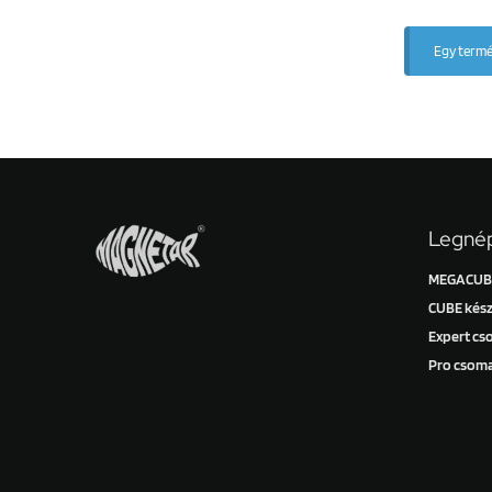
Egy termék
Legnép
MEGACUBE
CUBE kész
Expert c
Pro csom