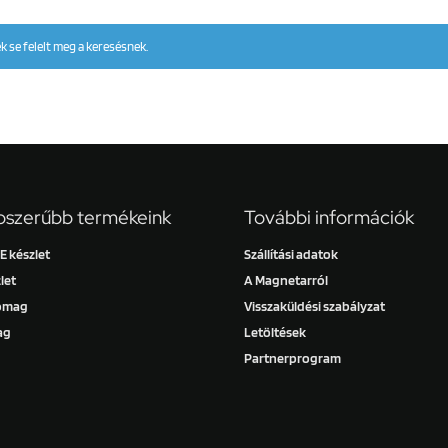
 se felelt meg a keresésnek.
szerűbb termékeink
További információk
 készlet
Szállítási adatok
let
A Magnetarról
somag
Visszaküldési szabályzat
ag
Letöltések
Partnerprogram