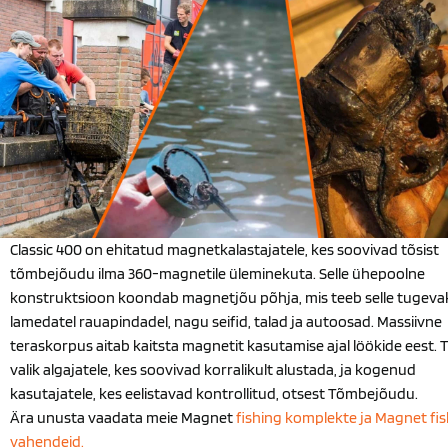
Classic 400 on ehitatud magnetkalastajatele, kes soovivad tõsist
tõmbejõudu ilma 360-magnetile üleminekuta. Selle ühepoolne
konstruktsioon koondab magnetjõu põhja, mis teeb selle tugeva
lamedatel rauapindadel, nagu seifid, talad ja autoosad. Massiivne
teraskorpus aitab kaitsta magnetit kasutamise ajal löökide eest.
valik algajatele, kes soovivad korralikult alustada, ja kogenud
kasutajatele, kes eelistavad kontrollitud, otsest Tõmbejõudu.
Ära unusta vaadata meie Magnet
fishing komplekte ja Magnet
fi
vahendeid.