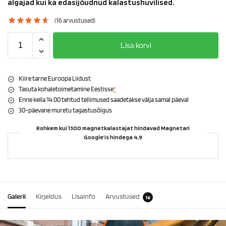
algajad kui ka edasijõudnud kalastushuvilised.
(
16
arvustused)
Lisa korvi
Kiire tarne Euroopa Liidust
Tasuta kohaletoimetamine Eestisse
*
Enne kella 14.00 tehtud tellimused saadetakse välja samal päeval
30-päevane muretu tagastusõigus
Rohkem kui 1300 magnetkalastajat hindavad Magnetari
Google’is hindega 4,9
Galerii
Kirjeldus
Lisainfo
Arvustused
16