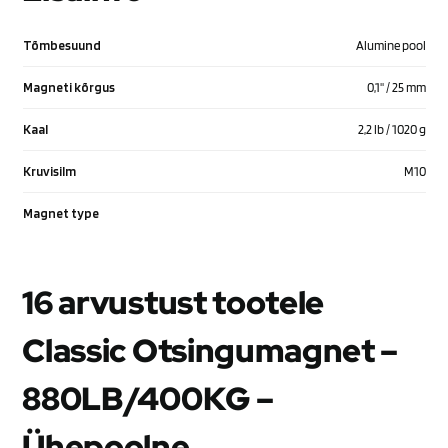
Tõmbesuund
Alumine pool
Magneti kõrgus
0,1'' / 25 mm
Kaal
2,2 lb / 1020 g
Kruvisilm
M10
Magnet type
16 arvustust tootele
Classic Otsingumagnet –
880LB/400KG –
Ühepoolne