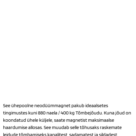
See ühepoolne neodüümmagnet pakub ideaalsetes
tingimustes kuni 880 naela / 400 kg Tõmbejõudu. Kuna jõud on
koondatud ühele küljele, saate magnetist maksimaalse
haardumise allosas. See muudab selle tõhusaks raskemate
leidude tõmbamiseks kanalitest, sadamatest ja sildadest.