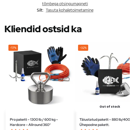
tõmbega otsingumagneti
Silt:
Tasuta kohaletoimetamine
Kliendid ostsid ka
-17%
-32%
Out of stock
Pro pakett – 1300 lb / 600 kg –
Täiustatud pakett – 880 lb/400
Hardcore – Allround 360°
Ühepoolne pakett.