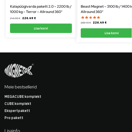
Kalapüügivarda pakett 2.0 – 2200 lb /
Beast Magnet – 3100 lb / 1400 k
1000 kg – Terror – Allround 360°
Allround 360°
226.49
€
243.99
€
226.49
€
265.49
€
Lisa korvi
Lisa korvi
Meie bestsellerid
MEGACUBE komplekt
CUBE komplekt
Ekspertpakett
Pro pakett
Lisainfo