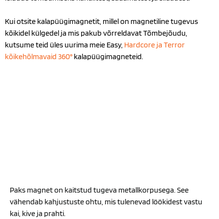
Kui otsite kalapüügimagnetit, millel on magnetiline tugevus
kõikidel külgedel ja mis pakub võrreldavat Tõmbejõudu,
kutsume teid üles uurima meie Easy,
Hardcore
ja Terror
kõikehõlmavaid 360°
kalapüügimagneteid.
Paks magnet on kaitstud tugeva metallkorpusega. See
vähendab kahjustuste ohtu, mis tulenevad löökidest vastu
kai, kive ja prahti.