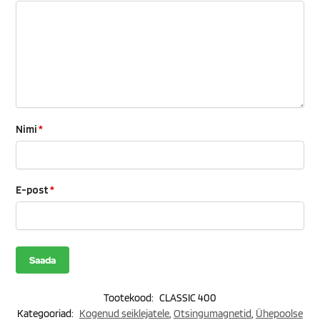
Nimi
*
E-post
*
Tootekood:
CLASSIC 400
Kategooriad:
Kogenud seiklejatele
,
Otsingumagnetid
,
Ühepoolse