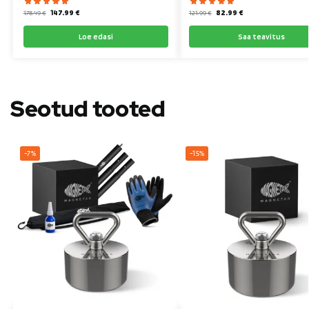
147.99
€
82.99
€
178.49
€
121.99
€
Loe edasi
Saa teavitus
Seotud tooted
-7%
-15%