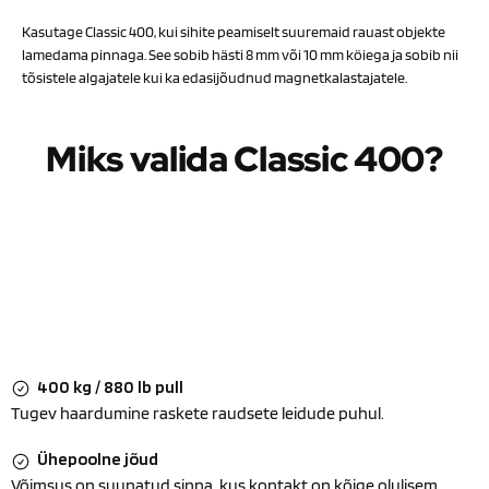
Kasutage Classic 400, kui sihite peamiselt suuremaid rauast objekte
lamedama pinnaga. See sobib hästi 8 mm või 10 mm köiega ja sobib nii
tõsistele algajatele kui ka edasijõudnud magnetkalastajatele.
Miks valida Classic 400?
400 kg / 880 lb pull
Tugev haardumine raskete raudsete leidude puhul.
Ühepoolne jõud
Võimsus on suunatud sinna, kus kontakt on kõige olulisem.