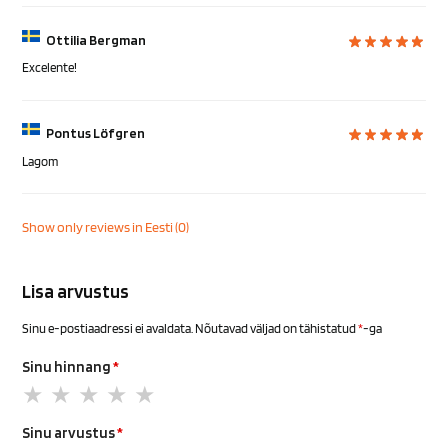
Ottilia Bergman
Excelente!
Pontus Löfgren
Lagom
Show only reviews in Eesti (0)
Lisa arvustus
Sinu e-postiaadressi ei avaldata.
Nõutavad väljad on tähistatud
*
-ga
Sinu hinnang
*
Sinu arvustus
*