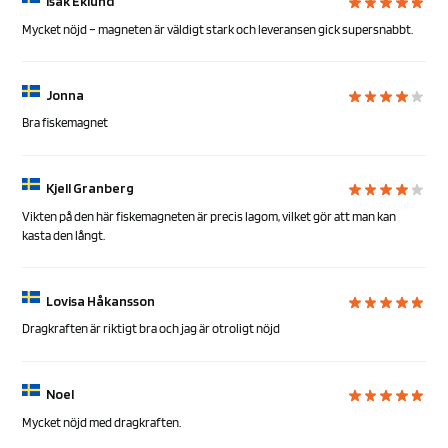
Isak Eklund
Mycket nöjd – magneten är väldigt stark och leveransen gick supersnabbt.
Jonna
Bra fiskemagnet
Kjell Granberg
Vikten på den här fiskemagneten är precis lagom, vilket gör att man kan
kasta den långt.
Lovisa Håkansson
Dragkraften är riktigt bra och jag är otroligt nöjd
Noel
Mycket nöjd med dragkraften.