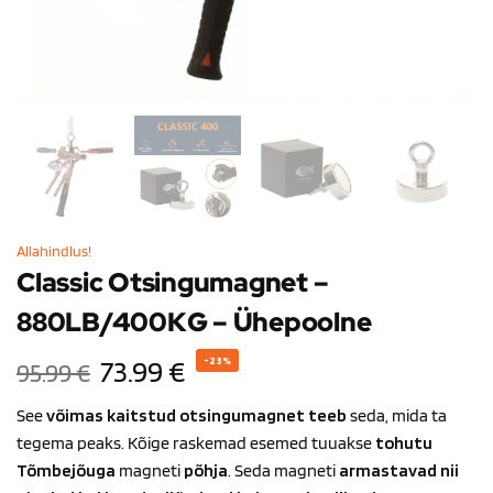
Allahindlus!
Classic Otsingumagnet –
880LB/400KG – Ühepoolne
73.99
€
-23%
95.99
€
See
võimas kaitstud otsingumagnet teeb
seda, mida ta
tegema peaks. Kõige raskemad esemed tuuakse
tohutu
Tõmbejõuga
magneti
põhja
. Seda magneti
armastavad nii