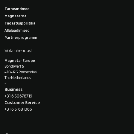
Tarneandmed
Magnetarist
Tagastuspoliitika
Allalaadimised
Partnerprogramm
Võta ühendust
Magnetar Europe
Borchwerf 5
4704 RG Roosendaal
The Netherlands
–
Business
+31 6 50678719
Customer Service
+31 6 51681066