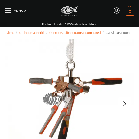
MENÜÜ
0
Rohkem kui 🔥 40 000 rahulolevat klienti
Esileht
Otsingumagnetid
Ühepoolse tõmbega otsingumagneti
Classic Otsingumagnet – 880LB/400KG – Ühepoolne
/
/
/