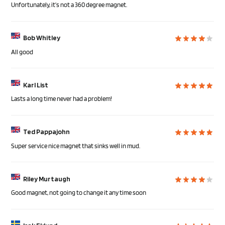
Unfortunately, it’s not a 360 degree magnet.
Bob Whitley
All good
Karl List
Lasts a long time never had a problem!
Ted Pappajohn
Super service nice magnet that sinks well in mud.
Riley Murtaugh
Good magnet, not going to change it any time soon