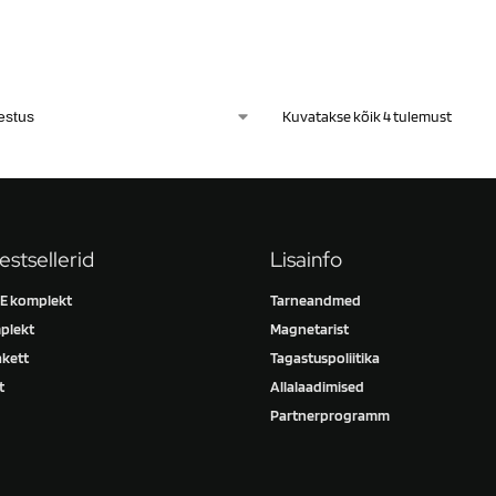
Kuvatakse kõik 4 tulemust
estsellerid
Lisainfo
 komplekt
Tarneandmed
plekt
Magnetarist
kett
Tagastuspoliitika
t
Allalaadimised
Partnerprogramm