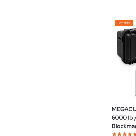
Bestseller
MEGACUB
6000 lb 
Blockma