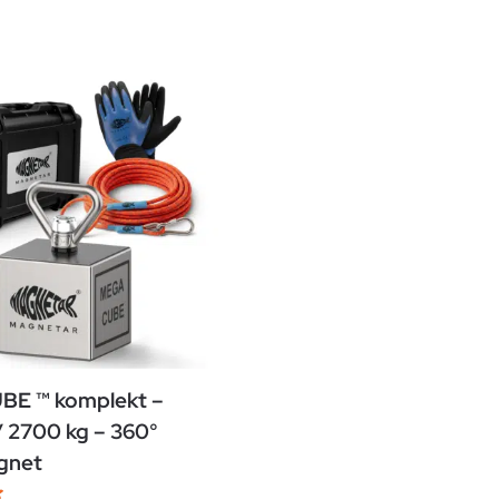
E ™ komplekt –
/ 2700 kg – 360°
gnet