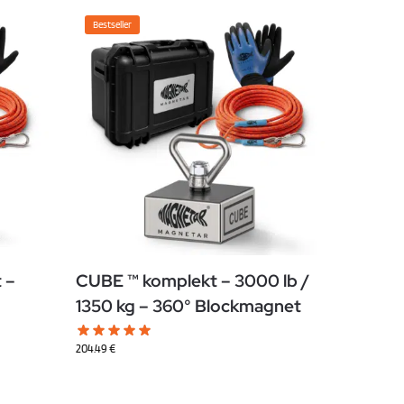
Bestseller
 –
CUBE ™ komplekt – 3000 lb /
1350 kg – 360° Blockmagnet
204.49
€