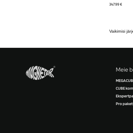
347.99
€
Meie b
MEGACUBE
CUBE kom
Ekspertpa
Pro paket