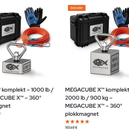
Bestseller
komplekt – 1000 lb /
MEGACUBE X™ komplekt
 CUBE X™ – 360°
2000 lb / 900 kg –
gnet
MEGACUBE X™ – 360°
plokkmagnet
165.49
€