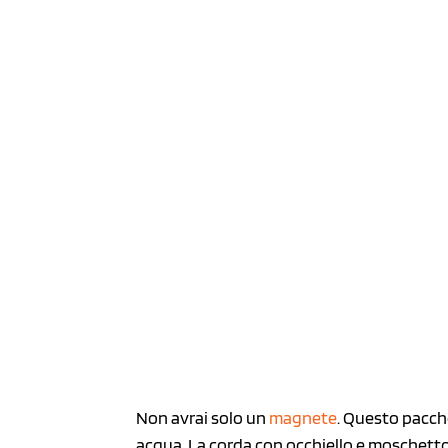
Non avrai solo un
magnete
. Questo pacch
acqua. La corda con occhiello e moschettone