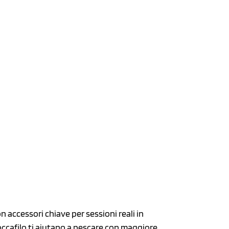
accessori chiave per sessioni reali in
loccafilo ti aiutano a pescare con maggiore