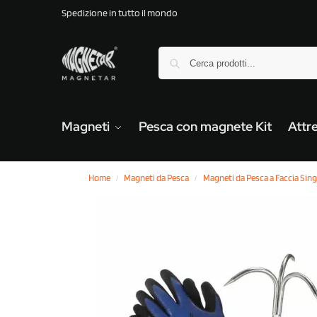
Spedizione in tutto il mondo
Magneti
Pesca con magnete Kit
Attr
Home
Magneti da Pesca
Magneti da Pesca a Faccia Sing
/
/