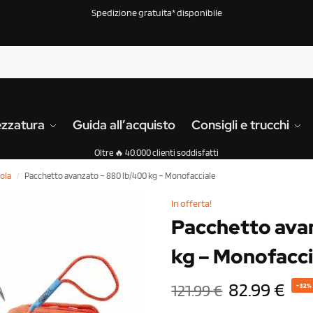
Spedizione gratuita* disponibile
ezzatura
Guida all’acquisto
Consigli e trucchi
Oltre 🔥 40.000 clienti soddisfatti
ola
Pacchetto avanzato – 880 lb/400 kg – Monofacciale
/
In offerta!
Pacchetto ava
kg – Monofacci
82.99
€
121.99
€
-32%