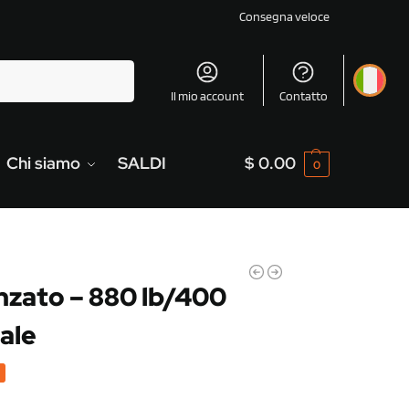
Consegna veloce
Cerca
Il mio account
Contatto
Chi siamo
SALDI
$
0.00
0
nzato – 880 lb/400
ale