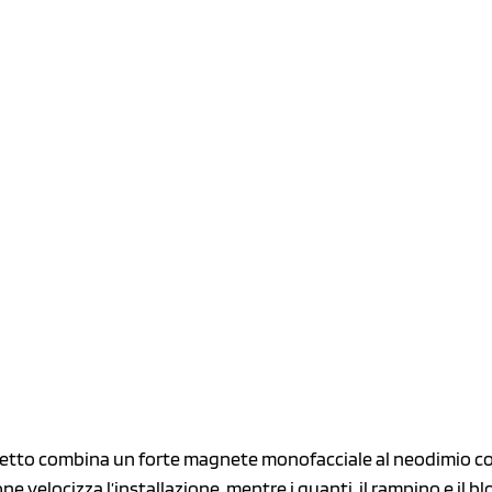
etto combina un forte magnete monofacciale al neodimio con 
 velocizza l’installazione, mentre i guanti, il rampino e il b