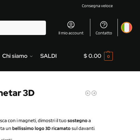
Consegna veloce
Cerca
Il mio account
Contatto
Chi siamo
SALDI
$
0.00
0
netar 3D
sca con i magneti, dimostri il tuo
sostegno
a
nta un
bellissimo logo 3D ricamato
sul davanti.