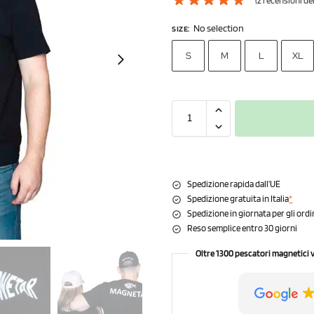
(
2
recensioni dei 
No selection
SIZE
:
S
M
L
XL
Spedizione rapida dall’UE
Spedizione gratuita in Italia
*
Spedizione in giornata per gli ordi
Reso semplice entro 30 giorni
Oltre 1300 pescatori magnetici 