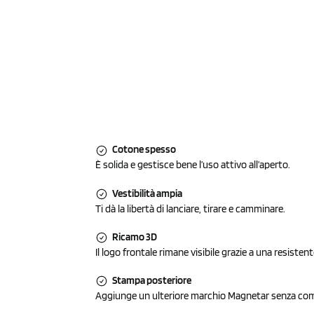
Cotone spesso
È solida e gestisce bene l’uso attivo all’aperto.
Vestibilità ampia
Ti dà la libertà di lanciare, tirare e camminare.
Ricamo 3D
Il logo frontale rimane visibile grazie a una resistent
Stampa posteriore
Aggiunge un ulteriore marchio Magnetar senza comp