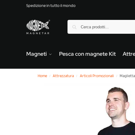
Spedizione in tutto il mondo
Magneti
Pesca con magnete Kit
Attr
Home
Attrezzatura
Articoli Promozionali
Magliett
/
/
/