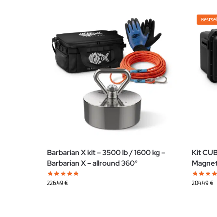
Bestsel
Barbarian X kit – 3500 lb / 1600 kg –
Kit CUB
Barbarian X – allround 360°
Magnete
226.49
€
204.49
€