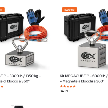
ler
Bestseller
E ™ – 3000 lb / 1350 kg –
Kit MEGACUBE ™ – 6000 lb /
 di blocco a 360°
– Magnete a blocchi a 360°
347.99
€