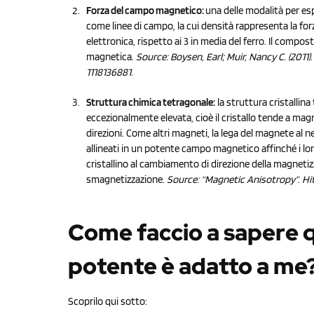
Forza del campo magnetico:
una delle modalità per es
come linee di campo, la cui densità rappresenta la for
elettronica, rispetto ai 3 in media del ferro. Il comp
magnetica.
Source: Boysen, Earl; Muir, Nancy C. (201
1118136881.
Struttura chimica tetragonale:
la struttura cristallin
eccezionalmente elevata, cioè il cristallo tende a magn
direzioni. Come altri magneti, la lega del magnete al
allineati in un potente campo magnetico affinché i lor
cristallino al cambiamento di direzione della magnetiz
smagnetizzazione.
Source: “Magnetic Anisotropy”. Hi
Come faccio a sapere 
potente è adatto a me
Scoprilo qui sotto: