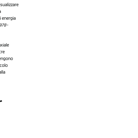
sualizzare
a
i energia
 978-
xiale
tre
vengono
icolo
lla
r