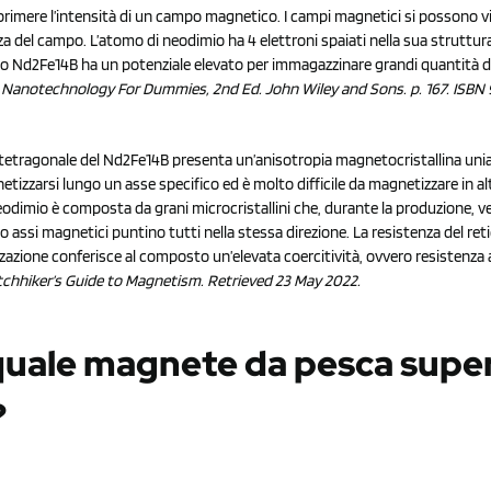
primere l’intensità di un campo magnetico. I campi magnetici si possono vi
za del campo. L’atomo di neodimio ha 4 elettroni spaiati nella sua struttur
osto Nd2Fe14B ha un potenziale elevato per immagazzinare grandi quantità d
1). Nanotechnology For Dummies, 2nd Ed. John Wiley and Sons. p. 167. ISBN
a tetragonale del Nd2Fe14B presenta un’anisotropia magnetocristallina unia
etizzarsi lungo un asse specifico ed è molto difficile da magnetizzare in al
 neodimio è composta da grani microcristallini che, durante la produzione, 
o assi magnetici puntino tutti nella stessa direzione. La resistenza del ret
zazione conferisce al composto un’elevata coercitività, ovvero resistenza a
tchhiker’s Guide to Magnetism. Retrieved 23 May 2022.
quale magnete da pesca supe
?