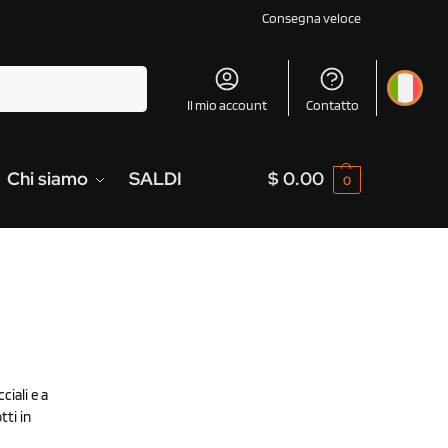
Consegna veloce
Cerca
Il mio account
Contatto
Chi siamo
SALDI
$
0.00
0
ciali e a
tti in