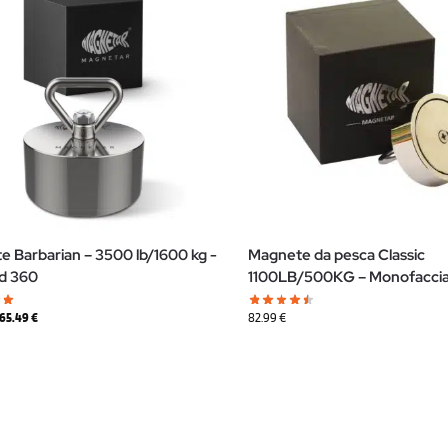
 Barbarian – 3500 lb/1600 kg -
Magnete da pesca Classic
nd 360
1100LB/500KG – Monofaccia
65.49
€
82.99
€