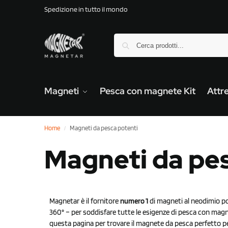
Spedizione in tutto il mondo
Magneti
Pesca con magnete Kit
Attr
Home
Magneti da pesca potenti
/
Magneti da pes
Magnetar è il fornitore
numero 1
di magneti al neodimio pot
360° – per soddisfare tutte le esigenze di pesca con magne
questa pagina per trovare il magnete da pesca perfetto pe