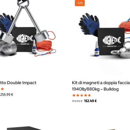
-12%
tto Double Impact
Kit di magneti a doppia faccia
1940lb/880kg – Bulldog
256.99
€
152.49
€
173.99
€