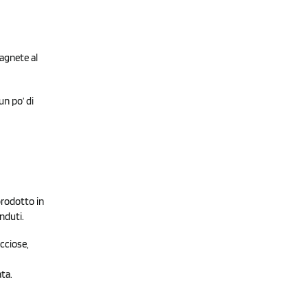
magnete al
un po’ di
prodotto in
enduti.
occiose,
ata.