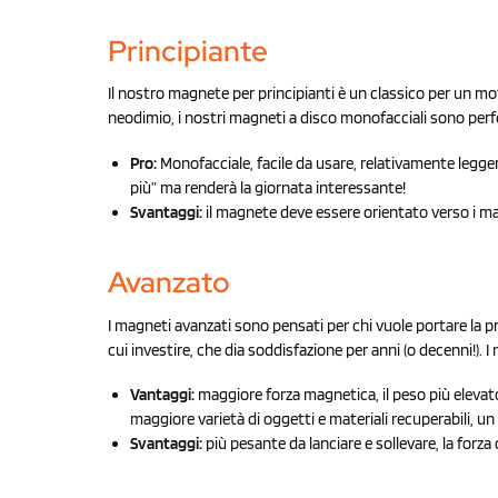
Principia
nte
Il nostro magnete per principianti è un classico per un m
neodimio, i nostri magneti a disco monofacciali sono perfetti
Pro:
Monofacciale, facile da usare, relativamente legge
più” ma renderà la giornata interessante!
Svantaggi:
il magnete deve essere orientato verso i ma
Avanz
ato
I magneti avanzati sono pensati per chi vuole portare la p
cui investire, che dia soddisfazione per anni (o decenni!). I
Vantaggi:
maggiore forza magnetica, il peso più elevato 
maggiore varietà di oggetti e materiali recuperabili, un
Svantaggi:
più pesante da lanciare e sollevare, la forza 