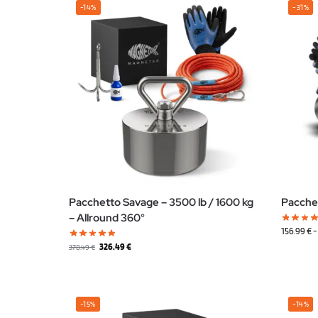
-14%
-31%
Pacchetto Savage – 3500 lb / 1600 kg
Pacche
– Allround 360°
156.99
€
-
326.49
€
378.49
€
-15%
-14%