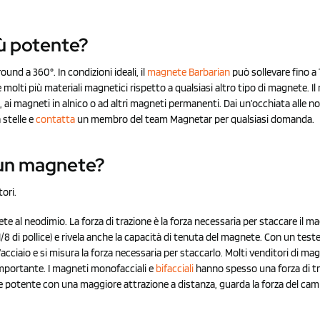
iù potente?
und a 360°. In condizioni ideali, il
magnete Barbarian
può sollevare fino a
olti più materiali magnetici rispetto a qualsiasi altro tipo di magnete. Il
ai magneti in alnico o ad altri magneti permanenti. Dai un’occhiata alle n
 stelle e
contatta
un membro del team Magnetar per qualsiasi domanda.
 un magnete?
tori.
e al neodimio. La forza di trazione è la forza necessaria per staccare il m
/8 di pollice) e rivela anche la capacità di tenuta del magnete. Con un tester
’acciaio e si misura la forza necessaria per staccarlo. Molti venditori di ma
 importante. I magneti monofacciali e
bifacciali
hanno spesso una forza di t
te potente con una maggiore attrazione a distanza, guarda la forza del ca