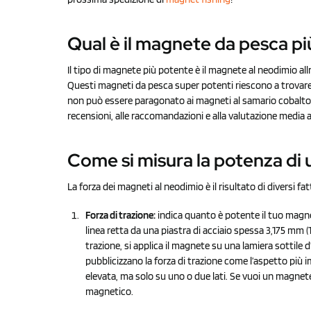
Qual è il magnete da pesca p
Il tipo di magnete più potente è il magnete al neodimio allro
Questi magneti da pesca super potenti riescono a trovare m
non può essere paragonato ai magneti al samario cobalto, 
recensioni, alle raccomandazioni e alla valutazione media a
Come si misura la potenza di
La forza dei magneti al neodimio è il risultato di diversi fat
Forza di trazione:
indica quanto è potente il tuo magnet
linea retta da una piastra di acciaio spessa 3,175 mm (1
trazione, si applica il magnete su una lamiera sottile d
pubblicizzano la forza di trazione come l’aspetto più
elevata, ma solo su uno o due lati. Se vuoi un magne
magnetico.