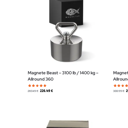
Magnete Beast – 3100 lb / 1400 kg –
Magnete
Allround 360
Allrou
226.49
€
2
265.49
€
308.99
€