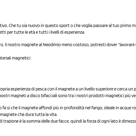
otivo. Che tu sia nuovo in questo sport o che voglia passare al tuo primo 
 per tutte le età e tutti i livelli di esperienza.
ro, il nostro magnete al Neodimio meno costoso, potresti dover “lavorare 
teriali magnetici
ropria esperienza di pesca con il magnete a un livello superiore e cerca un 
 nostri magneti a disco bifacciali sono tra i nostri prodotti magnetici più v
fa sì che il magnete affondi più in profondità nel fango, ideale in acque r
 magnete che dura tutta la vita.
di trazione è la somma delle due facce, quindi la forza di ogni lato è dimezz